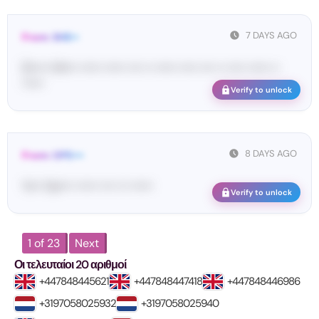
7 DAYS AGO
From: SHE••
[S••••• SH••• •••••• •••••• •••• •• •••••• ••••• •••• •• ••••• •••••• ••
••••••
Verify to unlock
8 DAYS AGO
From: OPE•••
Yo•• Op•••• •••••• •••• ••• ••••••
Verify to unlock
1 of 23
Next
Οι τελευταίοι 20 αριθμοί
+447848445621
+447848447418
+447848446986
+3197058025932
+3197058025940