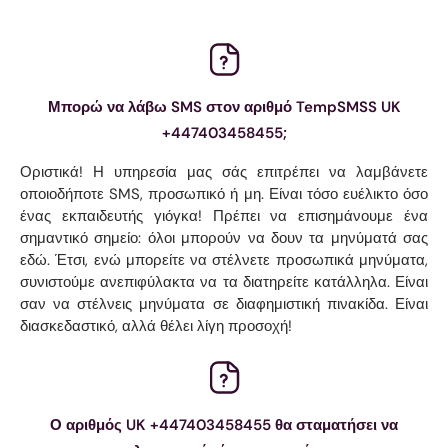
Μπορώ να λάβω SMS στον αριθμό TempSMSS UK
+447403458455;
Οριστικά! Η υπηρεσία μας σάς επιτρέπει να λαμβάνετε
οποιοδήποτε SMS, προσωπικό ή μη. Είναι τόσο ευέλικτο όσο
ένας εκπαιδευτής γιόγκα! Πρέπει να επισημάνουμε ένα
σημαντικό σημείο: όλοι μπορούν να δουν τα μηνύματά σας
εδώ. Έτσι, ενώ μπορείτε να στέλνετε προσωπικά μηνύματα,
συνιστούμε ανεπιφύλακτα να τα διατηρείτε κατάλληλα. Είναι
σαν να στέλνεις μηνύματα σε διαφημιστική πινακίδα. Είναι
διασκεδαστικό, αλλά θέλει λίγη προσοχή!
Ο αριθμός UK +447403458455 θα σταματήσει να