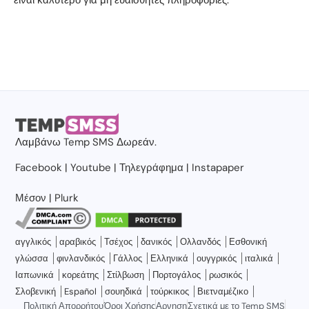
Λαμβάνω
Temp SMS
Δωρεάν.
Facebook
|
Youtube
|
Τηλεγράφημα
|
Instapaper
Μέσον
|
Plurk
αγγλικός
αραβικός
Τσέχος
δανικός
Ολλανδός
Εσθονική
γλώσσα
φινλανδικός
Γάλλος
Ελληνικά
ουγγρικός
ιταλικά
Ιαπωνικά
κορεάτης
Στίλβωση
Πορτογάλος
ρωσικός
Σλοβενική
Español
σουηδικά
τούρκικος
Βιετναμέζικο
Πολιτική Απορρήτου
Όροι Χρήσης
Αρνηση
Σχετικά με το Temp SMS