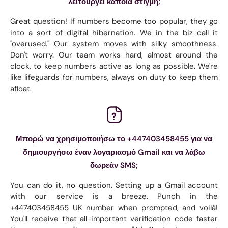
λειτουργεί κάποια στιγμή;
Great question! If numbers become too popular, they go
into a sort of digital hibernation. We in the biz call it
"overused." Our system moves with silky smoothness.
Don't worry. Our team works hard, almost around the
clock, to keep numbers active as long as possible. We're
like lifeguards for numbers, always on duty to keep them
afloat.
Μπορώ να χρησιμοποιήσω το +447403458455 για να
δημιουργήσω έναν λογαριασμό Gmail και να λάβω
δωρεάν SMS;
You can do it, no question. Setting up a Gmail account
with our service is a breeze. Punch in the
+447403458455 UK number when prompted, and voilà!
You'll receive that all-important verification code faster