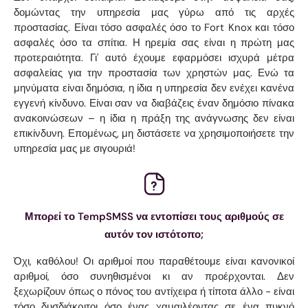
δομώντας την υπηρεσία μας γύρω από τις αρχές
προστασίας. Είναι τόσο ασφαλές όσο το Fort Knox και τόσο
ασφαλές όσο τα σπίτια. Η ηρεμία σας είναι η πρώτη μας
προτεραιότητα. Γι' αυτό έχουμε εφαρμόσει ισχυρά μέτρα
ασφαλείας για την προστασία των χρηστών μας. Ενώ τα
μηνύματα είναι δημόσια, η ίδια η υπηρεσία δεν ενέχει κανένα
εγγενή κίνδυνο. Είναι σαν να διαβάζεις έναν δημόσιο πίνακα
ανακοινώσεων – η ίδια η πράξη της ανάγνωσης δεν είναι
επικίνδυνη. Επομένως, μη διστάσετε να χρησιμοποιήσετε την
υπηρεσία μας με σιγουριά!
Μπορεί το TempSMSS να εντοπίσει τους αριθμούς σε
αυτόν τον ιστότοπο;
Όχι, καθόλου! Οι αριθμοί που παραθέτουμε είναι κανονικοί
αριθμοί, όσο συνηθισμένοι κι αν προέρχονται. Δεν
ξεχωρίζουν όπως ο πόνος του αντίχειρα ή τίποτα άλλο - είναι
τόσο δυσδιάκριτοι όσο ένας χαμαιλέοντας σε ένα πυκνό