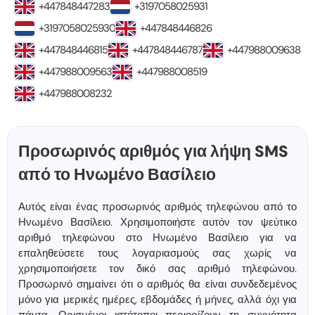
+447848447283
+3197058025931
+3197058025930
+447848446826
+447848446815
+447848446787
+447988009638
+447988009563
+447988008519
+447988008232
Προσωρινός αριθμός για λήψη SMS
από το Ηνωμένο Βασίλειο
Αυτός είναι ένας προσωρινός αριθμός τηλεφώνου από το
Ηνωμένο Βασίλειο. Χρησιμοποιήστε αυτόν τον ψεύτικο
αριθμό τηλεφώνου στο Ηνωμένο Βασίλειο για να
επαληθεύσετε τους λογαριασμούς σας χωρίς να
χρησιμοποιήσετε τον δικό σας αριθμό τηλεφώνου.
Προσωρινό σημαίνει ότι ο αριθμός θα είναι συνδεδεμένος
μόνο για μερικές ημέρες, εβδομάδες ή μήνες, αλλά όχι για