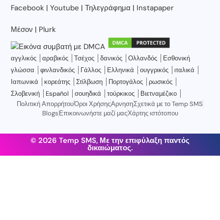
Facebook
|
Youtube
|
Τηλεγράφημα
|
Instapaper
Μέσον
|
Plurk
αγγλικός
αραβικός
Τσέχος
δανικός
Ολλανδός
Εσθονική
γλώσσα
φινλανδικός
Γάλλος
Ελληνικά
ουγγρικός
ιταλικά
Ιαπωνικά
κορεάτης
Στίλβωση
Πορτογάλος
ρωσικός
Σλοβενική
Español
σουηδικά
τούρκικος
Βιετναμέζικο
Πολιτική Απορρήτου
Όροι Χρήσης
Αρνηση
Σχετικά με το Temp SMS
Blogs
Επικοινωνήστε μαζί μας
Χάρτης ιστότοπου
© 2026 Temp SMS, Με την επιφύλαξη παντός
δικαιώματος.