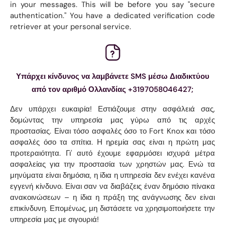
in your messages. This will be before you say "secure
authentication." You have a dedicated verification code
retriever at your personal service.
Υπάρχει κίνδυνος να λαμβάνετε SMS μέσω Διαδικτύου
από τον αριθμό Ολλανδίας +3197058046427;
Δεν υπάρχει ευκαιρία! Εστιάζουμε στην ασφάλειά σας,
δομώντας την υπηρεσία μας γύρω από τις αρχές
προστασίας. Είναι τόσο ασφαλές όσο το Fort Knox και τόσο
ασφαλές όσο τα σπίτια. Η ηρεμία σας είναι η πρώτη μας
προτεραιότητα. Γι' αυτό έχουμε εφαρμόσει ισχυρά μέτρα
ασφαλείας για την προστασία των χρηστών μας. Ενώ τα
μηνύματα είναι δημόσια, η ίδια η υπηρεσία δεν ενέχει κανένα
εγγενή κίνδυνο. Είναι σαν να διαβάζεις έναν δημόσιο πίνακα
ανακοινώσεων – η ίδια η πράξη της ανάγνωσης δεν είναι
επικίνδυνη. Επομένως, μη διστάσετε να χρησιμοποιήσετε την
υπηρεσία μας με σιγουριά!