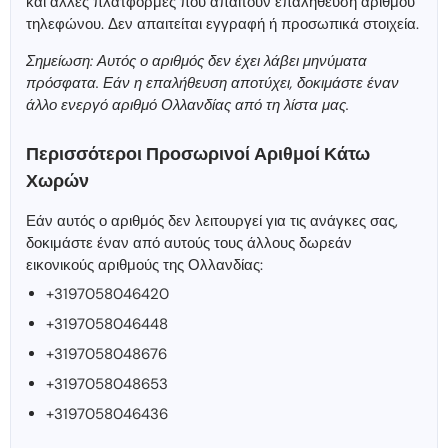
και άλλες πλατφόρμες που απαιτούν επαλήθευση αριθμού
τηλεφώνου. Δεν απαιτείται εγγραφή ή προσωπικά στοιχεία.
Σημείωση: Αυτός ο αριθμός δεν έχει λάβει μηνύματα
πρόσφατα. Εάν η επαλήθευση αποτύχει, δοκιμάστε έναν
άλλο ενεργό αριθμό Ολλανδίας από τη λίστα μας.
Περισσότεροι Προσωρινοί Αριθμοί Κάτω
Χωρών
Εάν αυτός ο αριθμός δεν λειτουργεί για τις ανάγκες σας,
δοκιμάστε έναν από αυτούς τους άλλους δωρεάν
εικονικούς αριθμούς της Ολλανδίας:
+3197058046420
+3197058046448
+3197058048676
+3197058048653
+3197058046436