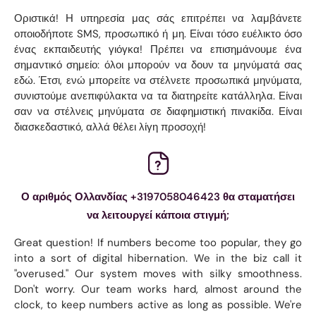
Οριστικά! Η υπηρεσία μας σάς επιτρέπει να λαμβάνετε
οποιοδήποτε SMS, προσωπικό ή μη. Είναι τόσο ευέλικτο όσο
ένας εκπαιδευτής γιόγκα! Πρέπει να επισημάνουμε ένα
σημαντικό σημείο: όλοι μπορούν να δουν τα μηνύματά σας
εδώ. Έτσι, ενώ μπορείτε να στέλνετε προσωπικά μηνύματα,
συνιστούμε ανεπιφύλακτα να τα διατηρείτε κατάλληλα. Είναι
σαν να στέλνεις μηνύματα σε διαφημιστική πινακίδα. Είναι
διασκεδαστικό, αλλά θέλει λίγη προσοχή!
Ο αριθμός Ολλανδίας +3197058046423 θα σταματήσει
να λειτουργεί κάποια στιγμή;
Great question! If numbers become too popular, they go
into a sort of digital hibernation. We in the biz call it
"overused." Our system moves with silky smoothness.
Don't worry. Our team works hard, almost around the
clock, to keep numbers active as long as possible. We're