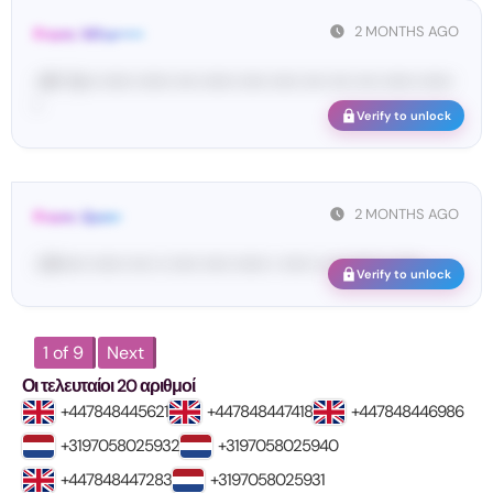
2 MONTHS AGO
From: Wha•••••
<#• Yo•• •••••• •••••• •••• •••••• ••••• ••••• •••• •••• •••• •••••• ••••••
•
Verify to unlock
2 MONTHS AGO
From: Qsm•
<W••••• •••••• •••• •• ••••• ••••• •••••• • ••••• •• ••• ••••• •• •••• ...
Verify to unlock
1 of 9
Next
Οι τελευταίοι 20 αριθμοί
+447848445621
+447848447418
+447848446986
+3197058025932
+3197058025940
+447848447283
+3197058025931