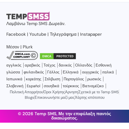
Λαμβάνω
Temp SMS
Δωρεάν.
Facebook
|
Youtube
|
Τηλεγράφημα
|
Instapaper
Μέσον
|
Plurk
αγγλικός
αραβικός
Τσέχος
δανικός
Ολλανδός
Εσθονική
γλώσσα
φινλανδικός
Γάλλος
Ελληνικά
ουγγρικός
ιταλικά
Ιαπωνικά
κορεάτης
Στίλβωση
Πορτογάλος
ρωσικός
Σλοβενική
Español
σουηδικά
τούρκικος
Βιετναμέζικο
Πολιτική Απορρήτου
Όροι Χρήσης
Αρνηση
Σχετικά με το Temp SMS
Blogs
Επικοινωνήστε μαζί μας
Χάρτης ιστότοπου
© 2026 Temp SMS, Με την επιφύλαξη παντός
δικαιώματος.