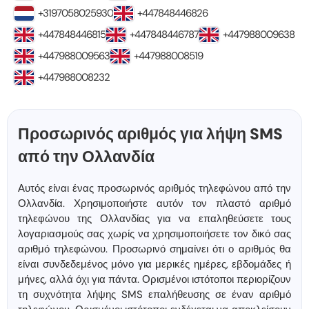
+3197058025930
+447848446826
+447848446815
+447848446787
+447988009638
+447988009563
+447988008519
+447988008232
Προσωρινός αριθμός για λήψη SMS
από την Ολλανδία
Αυτός είναι ένας προσωρινός αριθμός τηλεφώνου από την
Ολλανδία. Χρησιμοποιήστε αυτόν τον πλαστό αριθμό
τηλεφώνου της Ολλανδίας για να επαληθεύσετε τους
λογαριασμούς σας χωρίς να χρησιμοποιήσετε τον δικό σας
αριθμό τηλεφώνου. Προσωρινό σημαίνει ότι ο αριθμός θα
είναι συνδεδεμένος μόνο για μερικές ημέρες, εβδομάδες ή
μήνες, αλλά όχι για πάντα. Ορισμένοι ιστότοποι περιορίζουν
τη συχνότητα λήψης SMS επαλήθευσης σε έναν αριθμό