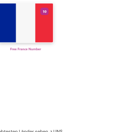
ebtesten Länder sehen, z
UNS
,