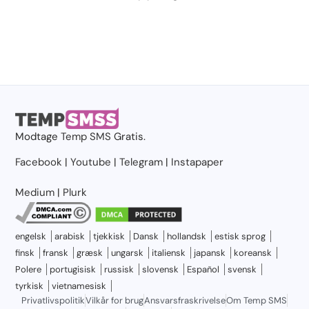
Modtage
Temp SMS
Gratis.
Facebook
|
Youtube
|
Telegram
|
Instapaper
Medium
|
Plurk
engelsk
arabisk
tjekkisk
Dansk
hollandsk
estisk sprog
finsk
fransk
græsk
ungarsk
italiensk
japansk
koreansk
Polere
portugisisk
russisk
slovensk
Español
svensk
tyrkisk
vietnamesisk
Privatlivspolitik
Vilkår for brug
Ansvarsfraskrivelse
Om Temp SMS