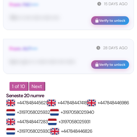
15 DAYS AGO
From: FAC•••••
79••• •• •••• •••••• •••••• ••••
Verify to unlock
28 DAYS AGO
From: AUT••••
Vo••• co•• •• • •••••• •••••• •••• ••••••
Verify to unlock
1 of 10
Next
Seneste 20 numre
+447848445621
+447848447418
+447848446986
+3197058025932
+3197058025940
+447848447283
+3197058025931
+3197058025930
+447848446826