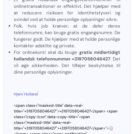
onlinetransaktioner er effektivt. Det hjælper med
at reducere risikoen for identitetstyveri og
svindel ved at holde personlige oplysninger sikre.
Folk, hvis job kræver, at de deler deres
telefonnumre, kan bruge gratis engangsnumre. De
fungerer godt. De hjælper med at holde personlige
kontakter adskilte og private.
For onlinekonti skal du bruge
gratis midlertidigt
hollandsk telefonnummer +3197058046427
. Det
vil øge sikkerheden. Det tilføjer beskyttelse til
dine personlige oplysninger.
›
›
Hjem
Holland
<span class="masked-title" data-real-
title="+3197058046427">+3197058046427</span> <span
class="copy-icon" data-copy-title="<span
class="masked-title" data-real-
title="+3197058046427">+3197058046427</span>">
</span> <span class="copy-notification"