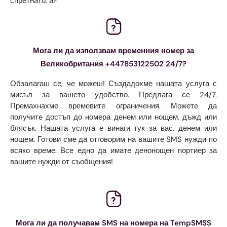
спретнато, а?
Мога ли да използвам временния номер за
Великобритания +447853122502 24/7?
Обзалагаш се, че можеш! Създадохме нашата услуга с
мисъл за вашето удобство. Предлага се 24/7.
Премахнахме времевите ограничения. Можете да
получите достъп до номера денем или нощем, дъжд или
блясък. Нашата услуга е винаги тук за вас, денем или
нощем. Готови сме да отговорим на вашите SMS нужди по
всяко време. Все едно да имате денонощен портиер за
вашите нужди от съобщения!
Мога ли да получавам SMS на номера на TempSMSS