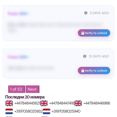
5 DAYS AGO
From: SHE••
[S••••• SH••• •••••• •••••• •••• •• •••••• ••••• •••• •• ••••• •••••• ••
••••••
Verify to unlock
13 DAYS AGO
From: 628••
Yo•• Ve••••• •••••• •••• ••• ••••
Verify to unlock
1 of 52
Next
Последни 20 номера
+447848445621
+447848447418
+447848446986
+3197058025932
+3197058025940