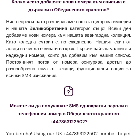
Колко често добавяте нови номера към списъка с
държави в Обединеното кралство?
Ние непрекъснато разширяваме нашата цифрова империя
и нашата
Великобритания
категория също! Всеки ден
добавяме нови номера към нашата авангардна колекция.
Като коледна сутрин е, но ежедневно! Нашият екип от
ловци на числа е винаги на крак. Търсим най-актуалните и
надеждни номера, които да добавим към нашия списък.
Постоянният поток от номера осигурява достъп до
разнообразна гама от текущи, функционални опции за
всички SMS изисквания.
Можете ли да получавате SMS еднократни пароли с
телефонния номер в Обединеното кралство
+447853122502?
You betcha! Using our UK +447853122502 number to get