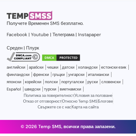
Получете
Временен SMS
безплатно.
Facebook
|
Youtube
|
Телеграма
|
Instapaper
Среден
|
Плурк
английски
арабски
чешки
датски
холандски
естонски език
финландски
френски
гръцки
унгарски
италиански
японски
корейски
полски
португалски
руски
словенски
Español
шведски
турски
виетнамски
Политика за поверителност
Условия за ползване
Отказ от отговорност
Относно Temp SMS
Блогове
Свържете се с нас
Карта на сайта
© 2026 Temp SMS, всички права запазени.