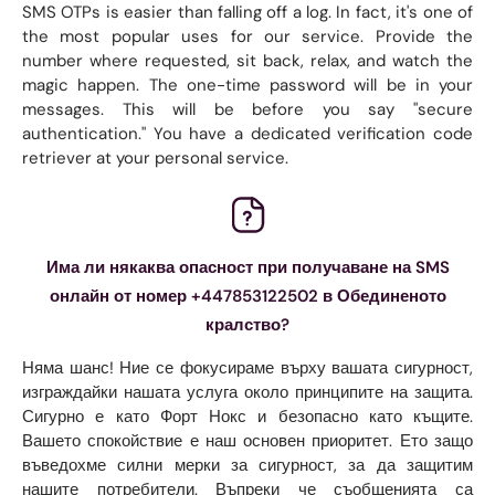
SMS OTPs is easier than falling off a log. In fact, it's one of
the most popular uses for our service. Provide the
number where requested, sit back, relax, and watch the
magic happen. The one-time password will be in your
messages. This will be before you say "secure
authentication." You have a dedicated verification code
retriever at your personal service.
Има ли някаква опасност при получаване на SMS
онлайн от номер +447853122502 в Обединеното
кралство?
Няма шанс! Ние се фокусираме върху вашата сигурност,
изграждайки нашата услуга около принципите на защита.
Сигурно е като Форт Нокс и безопасно като къщите.
Вашето спокойствие е наш основен приоритет. Ето защо
въведохме силни мерки за сигурност, за да защитим
нашите потребители. Въпреки че съобщенията са