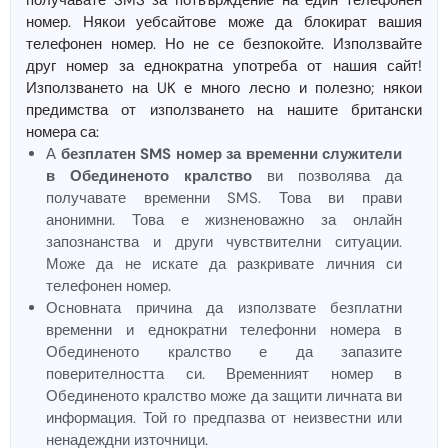
получавате SMS за потвърждение на един телефонен
номер. Някои уебсайтове може да блокират вашия
телефонен номер. Но не се безпокойте. Използвайте
друг номер за еднократна употреба от нашия сайт!
Използването на UK е много лесно и полезно; някои
предимства от използването на нашите британски
номера са:
А
безплатен SMS номер за временни служители
в Обединеното кралство
ви позволява да
получавате временни SMS. Това ви прави
анонимни. Това е жизненоважно за онлайн
запознанства и други чувствителни ситуации.
Може да не искате да разкривате личния си
телефонен номер.
Основната причина да използвате безплатни
временни и еднократни телефонни номера в
Обединеното кралство е да запазите
поверителността си. Временният номер в
Обединеното кралство може да защити личната ви
информация. Той го предпазва от неизвестни или
ненадеждни източници.