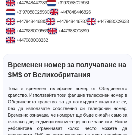
+447848447283
+3197058025931
+3197058025930
+447848446826
+447848446815
+447848446787
+447988009638
+447988009563
+447988008519
+447988008232
Временен номер за получаване на
SMS от Великобритания
Това е временен телефонен номер от Обединеното
кралство. Използвайте този фалшив телефонен номер в
Обединеното кралство, за да потвърдите акаунтите си,
без да използвате собствения си телефонен номер.
Временно означава, че номерът ще бъде онлайн само за
няколко дни, седмици или месеци, но не завинаги. Някои
уебсайтове ограничават колко често можете да