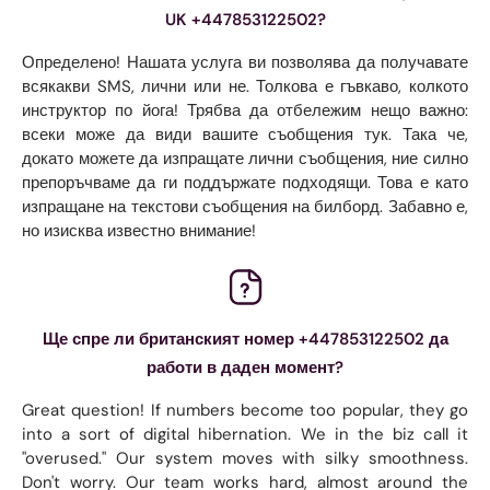
UK +447853122502?
Определено! Нашата услуга ви позволява да получавате
всякакви SMS, лични или не. Толкова е гъвкаво, колкото
инструктор по йога! Трябва да отбележим нещо важно:
всеки може да види вашите съобщения тук. Така че,
докато можете да изпращате лични съобщения, ние силно
препоръчваме да ги поддържате подходящи. Това е като
изпращане на текстови съобщения на билборд. Забавно е,
но изисква известно внимание!
Ще спре ли британският номер +447853122502 да
работи в даден момент?
Great question! If numbers become too popular, they go
into a sort of digital hibernation. We in the biz call it
"overused." Our system moves with silky smoothness.
Don't worry. Our team works hard, almost around the