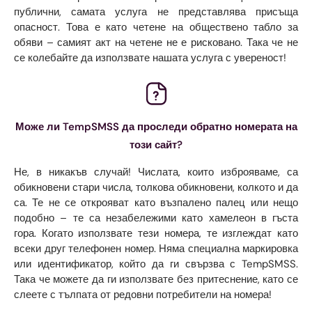
публични, самата услуга не представлява присъща
опасност. Това е като четене на обществено табло за
обяви – самият акт на четене не е рисковано. Така че не
се колебайте да използвате нашата услуга с увереност!
Може ли TempSMSS да проследи обратно номерата на
този сайт?
Не, в никакъв случай! Числата, които изброяваме, са
обикновени стари числа, толкова обикновени, колкото и да
са. Те не се открояват като възпалено палец или нещо
подобно – те са незабележими като хамелеон в гъста
гора. Когато използвате тези номера, те изглеждат като
всеки друг телефонен номер. Няма специална маркировка
или идентификатор, който да ги свързва с TempSMSS.
Така че можете да ги използвате без притеснение, като се
слеете с тълпата от редовни потребители на номера!