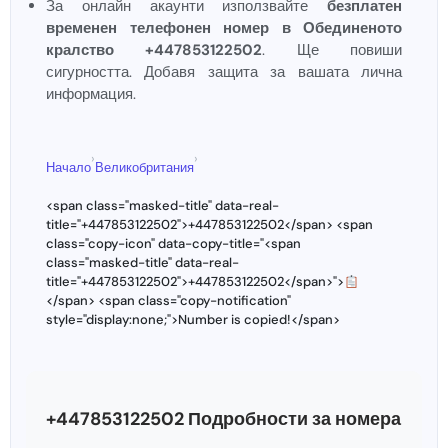
За онлайн акаунти използвайте
безплатен
временен телефонен номер в Обединеното
кралство +447853122502
. Ще повиши
сигурността. Добавя защита за вашата лична
информация.
›
›
Начало
Великобритания
<span class="masked-title" data-real-
title="+447853122502">+447853122502</span> <span
class="copy-icon" data-copy-title="<span
class="masked-title" data-real-
title="+447853122502">+447853122502</span>">
</span> <span class="copy-notification"
style="display:none;">Number is copied!</span>
+447853122502 Подробности за номера