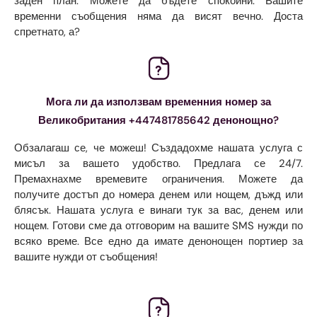
заден план. Можете да бъдете спокойни. Вашите
временни съобщения няма да висят вечно. Доста
спретнато, а?
Мога ли да използвам временния номер за
Великобритания +447481785642 денонощно?
Обзалагаш се, че можеш! Създадохме нашата услуга с
мисъл за вашето удобство. Предлага се 24/7.
Премахнахме времевите ограничения. Можете да
получите достъп до номера денем или нощем, дъжд или
блясък. Нашата услуга е винаги тук за вас, денем или
нощем. Готови сме да отговорим на вашите SMS нужди по
всяко време. Все едно да имате денонощен портиер за
вашите нужди от съобщения!