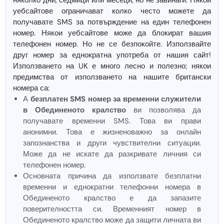
няколко дни, седмици или месеци, но не завинаги. Някои
уебсайтове ограничават колко често можете да
получавате SMS за потвърждение на един телефонен
номер. Някои уебсайтове може да блокират вашия
телефонен номер. Но не се безпокойте. Използвайте
друг номер за еднократна употреба от нашия сайт!
Използването на UK е много лесно и полезно; някои
предимства от използването на нашите британски
номера са:
А
безплатен SMS номер за временни служители
в Обединеното кралство
ви позволява да
получавате временни SMS. Това ви прави
анонимни. Това е жизненоважно за онлайн
запознанства и други чувствителни ситуации.
Може да не искате да разкривате личния си
телефонен номер.
Основната причина да използвате безплатни
временни и еднократни телефонни номера в
Обединеното кралство е да запазите
поверителността си. Временният номер в
Обединеното кралство може да защити личната ви