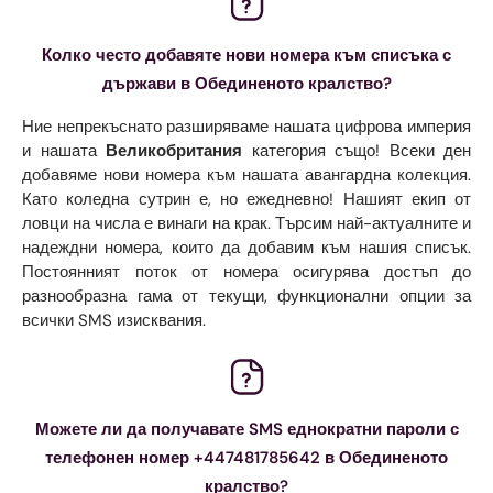
Колко често добавяте нови номера към списъка с
държави в Обединеното кралство?
Ние непрекъснато разширяваме нашата цифрова империя
и нашата
Великобритания
категория също! Всеки ден
добавяме нови номера към нашата авангардна колекция.
Като коледна сутрин е, но ежедневно! Нашият екип от
ловци на числа е винаги на крак. Търсим най-актуалните и
надеждни номера, които да добавим към нашия списък.
Постоянният поток от номера осигурява достъп до
разнообразна гама от текущи, функционални опции за
всички SMS изисквания.
Можете ли да получавате SMS еднократни пароли с
телефонен номер +447481785642 в Обединеното
кралство?