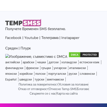
Получете
Временен SMS
безплатно.
Facebook
|
Youtube
|
Телеграма
|
Instapaper
Среден
|
Плурк
английски
арабски
чешки
датски
холандски
естонски език
финландски
френски
гръцки
унгарски
италиански
японски
корейски
полски
португалски
руски
словенски
Español
шведски
турски
виетнамски
Политика за поверителност
Условия за ползване
Отказ от отговорност
Относно Temp SMS
Блогове
Свържете се с нас
Карта на сайта