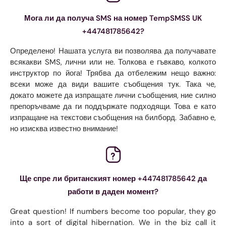
Мога ли да получа SMS на номер TempSMSS UK
+447481785642?
Определено! Нашата услуга ви позволява да получавате
всякакви SMS, лични или не. Толкова е гъвкаво, колкото
инструктор по йога! Трябва да отбележим нещо важно:
всеки може да види вашите съобщения тук. Така че,
докато можете да изпращате лични съобщения, ние силно
препоръчваме да ги поддържате подходящи. Това е като
изпращане на текстови съобщения на билборд. Забавно е,
но изисква известно внимание!
Ще спре ли британският номер +447481785642 да
работи в даден момент?
Great question! If numbers become too popular, they go
into a sort of digital hibernation. We in the biz call it