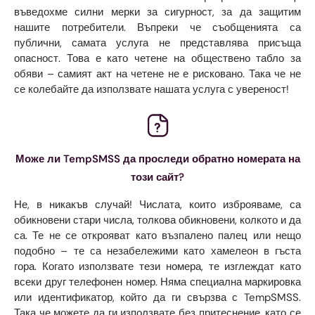
въведохме силни мерки за сигурност, за да защитим
нашите потребители. Въпреки че съобщенията са
публични, самата услуга не представлява присъща
опасност. Това е като четене на обществено табло за
обяви – самият акт на четене не е рисковано. Така че не
се колебайте да използвате нашата услуга с увереност!
Може ли TempSMSS да проследи обратно номерата на
този сайт?
Не, в никакъв случай! Числата, които изброяваме, са
обикновени стари числа, толкова обикновени, колкото и да
са. Те не се открояват като възпалено палец или нещо
подобно – те са незабележими като хамелеон в гъста
гора. Когато използвате тези номера, те изглеждат като
всеки друг телефонен номер. Няма специална маркировка
или идентификатор, който да ги свързва с TempSMSS.
Така че можете да ги използвате без притеснение, като се