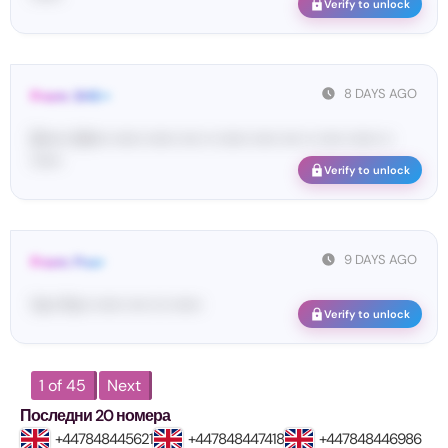
Verify to unlock
8 DAYS AGO
From: SHE••
[S••••• SH••• •••••• •••••• •••• •• •••••• ••••• •••• •• ••••• •••••• ••
••••••
Verify to unlock
9 DAYS AGO
From: Pos•
Yo•• Po•• •••••• •••• ••• ••••••
Verify to unlock
1 of 45
Next
Последни 20 номера
+447848445621
+447848447418
+447848446986