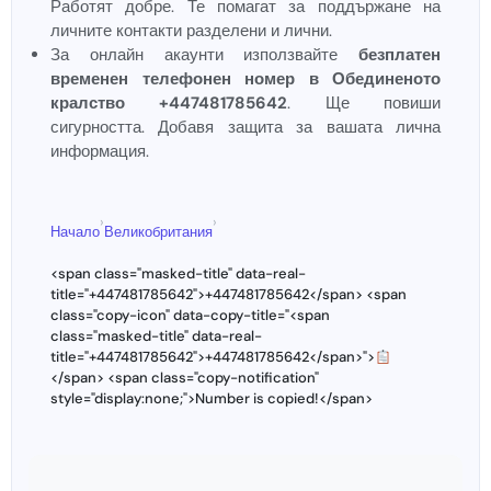
Работят добре. Те помагат за поддържане на
личните контакти разделени и лични.
За онлайн акаунти използвайте
безплатен
временен телефонен номер в Обединеното
кралство +447481785642
. Ще повиши
сигурността. Добавя защита за вашата лична
информация.
›
›
Начало
Великобритания
<span class="masked-title" data-real-
title="+447481785642">+447481785642</span> <span
class="copy-icon" data-copy-title="<span
class="masked-title" data-real-
title="+447481785642">+447481785642</span>">
</span> <span class="copy-notification"
style="display:none;">Number is copied!</span>