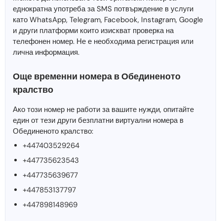
еднократна употреба за SMS потвърждение в услуги
като WhatsApp, Telegram, Facebook, Instagram, Google
и други платформи които изискват проверка на
телефонен номер. Не е необходима регистрация или
лична информация.
Още временни номера в Обединеното
кралство
Ако този номер не работи за вашите нужди, опитайте
един от тези други безплатни виртуални номера в
Обединеното кралство:
+447403529264
+447735623543
+447735639677
+447853137797
+447898148969