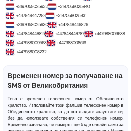
+3197058025932
+3197058025940
+447848447283
+3197058025931
+3197058025930
+447848446826
+447848446815
+447848446787
+447988009638
+447988009563
+447988008519
+447988008232
Временен номер за получаване на
SMS от Великобритания
Това е временен телефонен номер от Обединеното
кралство. Използвайте този фалшив телефонен номер в
Обединеното кралство, за да потвърдите акаунтите си,
без да използвате собствения си телефонен номер.
Временно означава, че номерът ще бъде онлайн само за