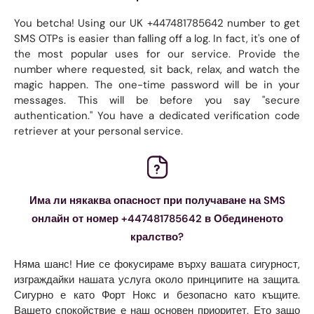
You betcha! Using our UK +447481785642 number to get
SMS OTPs is easier than falling off a log. In fact, it's one of
the most popular uses for our service. Provide the
number where requested, sit back, relax, and watch the
magic happen. The one-time password will be in your
messages. This will be before you say "secure
authentication." You have a dedicated verification code
retriever at your personal service.
Има ли някаква опасност при получаване на SMS
онлайн от номер +447481785642 в Обединеното
кралство?
Няма шанс! Ние се фокусираме върху вашата сигурност,
изграждайки нашата услуга около принципите на защита.
Сигурно е като Форт Нокс и безопасно като къщите.
Вашето спокойствие е наш основен приоритет. Ето защо