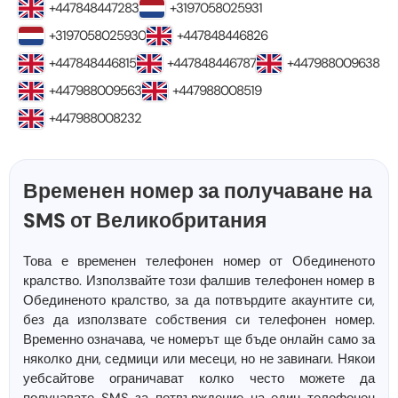
+447848447283
+3197058025931
+3197058025930
+447848446826
+447848446815
+447848446787
+447988009638
+447988009563
+447988008519
+447988008232
Временен номер за получаване на
SMS от Великобритания
Това е временен телефонен номер от Обединеното
кралство. Използвайте този фалшив телефонен номер в
Обединеното кралство, за да потвърдите акаунтите си,
без да използвате собствения си телефонен номер.
Временно означава, че номерът ще бъде онлайн само за
няколко дни, седмици или месеци, но не завинаги. Някои
уебсайтове ограничават колко често можете да