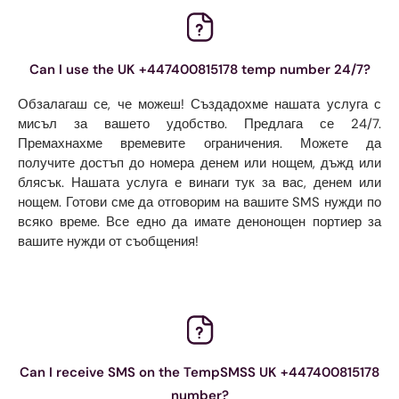
Can I use the UK +447400815178 temp number 24/7?
Обзалагаш се, че можеш! Създадохме нашата услуга с
мисъл за вашето удобство. Предлага се 24/7.
Премахнахме времевите ограничения. Можете да
получите достъп до номера денем или нощем, дъжд или
блясък. Нашата услуга е винаги тук за вас, денем или
нощем. Готови сме да отговорим на вашите SMS нужди по
всяко време. Все едно да имате денонощен портиер за
вашите нужди от съобщения!
Can I receive SMS on the TempSMSS UK +447400815178
number?