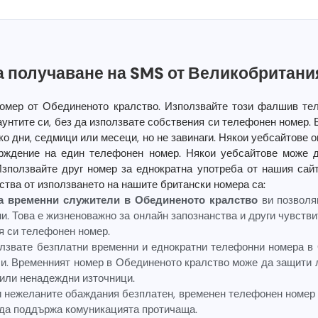
а получаване на SMS от Великобритани
номер от Обединеното кралство. Използвайте този фалшив те
аунтите си, без да използвате собствения си телефонен номер.
о дни, седмици или месеци, но не завинаги. Някои уебсайтове 
рждение на един телефонен номер. Някои уебсайтове може 
Използвайте друг номер за еднократна употреба от нашия сай
ства от използването на нашите британски номера са:
а временни служители в Обединеното кралство
ви позволя
и. Това е жизненоважно за онлайн запознанства и други чувств
я си телефонен номер.
лзвате безплатни временни и еднократни телефонни номера в
си. Временният номер в Обединеното кралство може да защити 
 или ненадеждни източници.
и нежеланите обаждания безплатен, временен телефонен номер 
 да поддържа комуникацията протичаща.