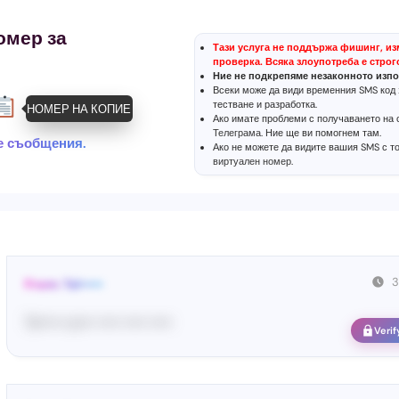
омер за
Тази услуга не поддържа фишинг, из
проверка. Всяка злоупотреба е строг
Ние не подкрепяме незаконното изпо
Всеки може да види временния SMS код 
тестване и разработка.
НОМЕР НА КОПИЕ
Ако имате проблеми с получаването на с
Телеграма
. Ние ще ви помогнем там.
те съобщения.
Ако не можете да видите вашия SMS с т
виртуален номер
.
3
From: Tel•••••
Te••••• co••• ••••• ••••• •••••
Verif