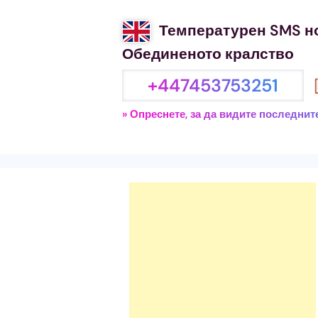
Температурен SMS н
Обединеното кралство
+447453753251
» Опреснете, за да видите последни