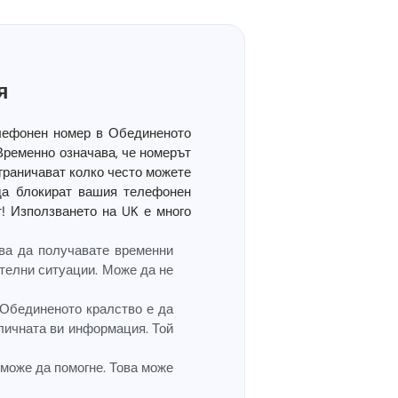
я
лефонен номер в Обединеното
 Временно означава, че номерът
ограничават колко често можете
да блокират вашия телефонен
т! Използването на UK е много
ва да получавате временни
ителни ситуации. Може да не
 Обединеното кралство е да
личната ви информация. Той
може да помогне. Това може