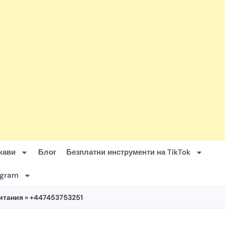
жави
Блог
Безплатни инструменти на TikTok
agram
итания
» +447453753251