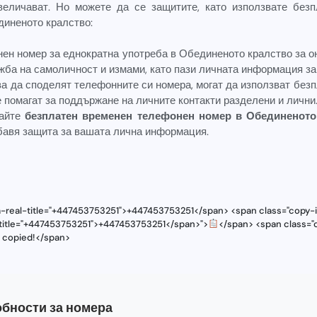
еличават. Но можете да се защитите, като използвате без
диненото кралство:
ен номер за еднократна употреба в Обединеното кралство за о
жба на самоличност и измами, като пази личната информация з
ва да споделят телефонните си номера, могат да използват без
е помагат за поддържане на личните контакти разделени и лични
вайте
безплатен временен телефонен номер в Обединеното
бавя защита за вашата лична информация.
a-real-title="+447453753251">+447453753251</span> <span class="copy-i
l-title="+447453753251">+447453753251</span>">
</span> <span class="c
s copied!</span>
бности за номера