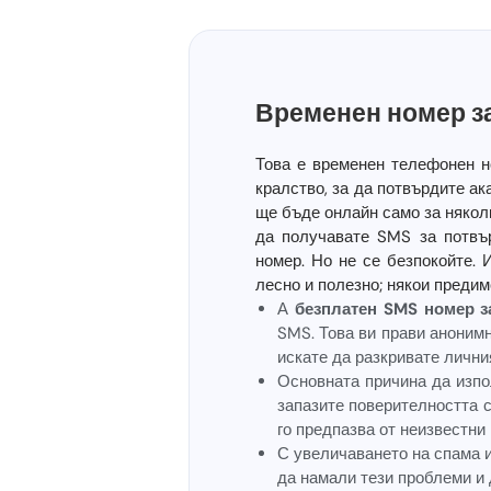
Временен номер з
Това е временен телефонен 
кралство, за да потвърдите ак
ще бъде онлайн само за няколк
да получавате SMS за потвъ
номер. Но не се безпокойте. 
лесно и полезно; някои предим
А
безплатен SMS номер з
SMS. Това ви прави анонимн
искате да разкривате лични
Основната причина да изпо
запазите поверителността 
го предпазва от неизвестни
С увеличаването на спама 
да намали тези проблеми и