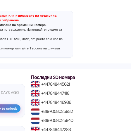
мами или използване на незаконна
о забранена.
лзване на временни номера.
за потвърждение. Използвайте го само за
воя OTP SMS, моля, свържете се с нас на
ози номер, опитайте
Търсене на случаен
Последни 20 номера
+447848445621
 DAYS AGO
+447848447418
+447848446986
y to unlock
+3197058025932
+3197058025940
+447848447283