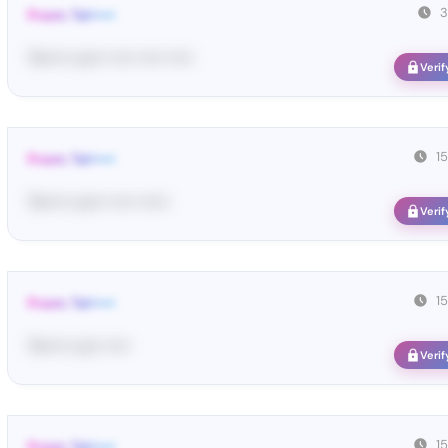
3
From: Tel•••••
Te••••• co••• ••••• ••••• •••••
Verif
1
From: Tel•••••
Te••••• co••• ••••• ••••••
Verif
1
From: Tel•••••
Te••••• co•• •••••
Verif
1
From: Tel•••••