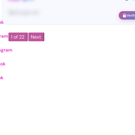
Te••••• co•• •••••
Verif
ok
gram
1 of 22
Next
agram
tok
ok