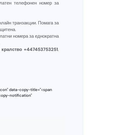
платен телефонен номер за
нлайн транзакции. Помага за
ащитена.
платни номера за еднократна
.
 кралство +447453753251
.
con" data-copy-title="<span
opy-notification"