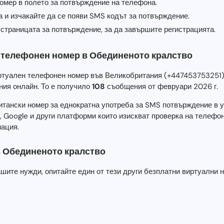
омер в полето за потвърждение на телефона.
а и изчакайте да се появи SMS кодът за потвърждение.
страницата за потвърждение, за да завършите регистрацията.
 телефонен номер в Обединеното кралство
иртуален телефонен номер във Великобритания (+447453753251
ия онлайн. То е получило
108
съобщения от февруари 2026 г.
итански номер за еднократна употреба за SMS потвърждение в 
m, Google и други платформи които изискват проверка на телефо
ация.
 Обединеното кралство
ашите нужди, опитайте един от тези други безплатни виртуални