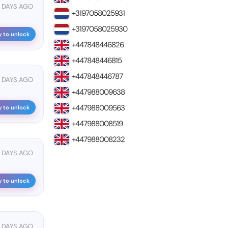
 DAYS AGO
+3197058025931
+3197058025930
y to unlock
+447848446826
+447848446815
+447848446787
5 DAYS AGO
+447988009638
+447988009563
y to unlock
+447988008519
+447988008232
5 DAYS AGO
y to unlock
5 DAYS AGO