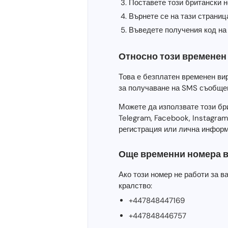
Поставете този британски н
Върнете се на тази страниц
Въведете получения код на 
Относно този временен
Това е безплатен временен в
за получаване на SMS съобщен
Можете да използвате този бр
Telegram, Facebook, Instagra
регистрация или лична информ
Още временни номера в
Ако този номер не работи за в
кралство:
+447848447169
+447848446757