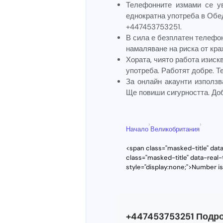
Телефонните измами се ув
еднократна употреба в Обе
+447453753251.
В сила е безплатен телефон
намаляване на риска от кра
Хората, чиято работа изиск
употреба. Работят добре. Т
За онлайн акаунти използ
Ще повиши сигурността. До
›
›
Начало
Великобритания
<span class="masked-title" dat
class="masked-title" data-rea
style="display:none;">Number i
+447453753251 Подро