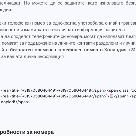
еличават. Но можете да се защитите, като използвате без
андия:
ски телефонен номер за еднократна употреба за онлайн транза
личност и измами, като пази личната информация защитена.
ва да споделят телефонните си номера, могат да използват без
е помагат за поддържане на личните контакти разделени и лични
вайте
безплатен временен телефонен номер в Холандия +
а за вашата лична информация.
ta-real-title="+3197058046449">+3197058046449</span> <span class="cop
ta-real-title="+3197058046449">+3197058046449</span>">
</span> <sp
s copied!</span>
робности за номера