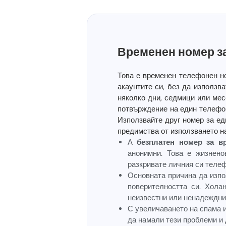
Временен номер за
Това е временен телефонен н
акаунтите си, без да използв
няколко дни, седмици или мес
потвърждение на един телефон
Използвайте друг номер за ед
предимства от използването н
А
безплатен номер за 
анонимни. Това е жизнено
разкривате личния си теле
Основната причина да изпо
поверителността си. Хола
неизвестни или ненадеждни
С увеличаването на спама 
да намали тези проблеми и