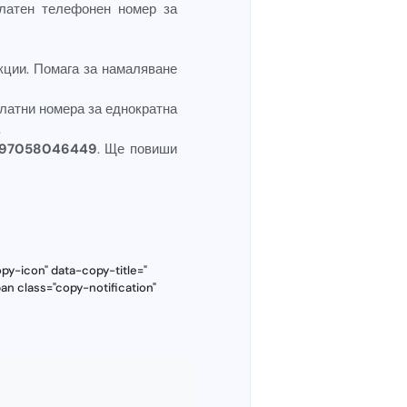
платен телефонен номер за
кции. Помага за намаляване
платни номера за еднократна
.
3197058046449
. Ще повиши
y-icon" data-copy-title="
an class="copy-notification"