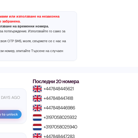
мами или използване на незаконна
о забранена.
лзване на временни номера.
за потвърждение. Използвайте го само за
воя OTP SMS, моля, свържете се с нас на
ози номер, опитайте
Търсене на случаен
Последни 20 номера
+447848445621
9 DAYS AGO
+447848447418
+447848446986
y to unlock
+3197058025932
+3197058025940
+447848447283