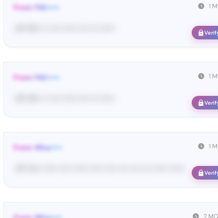
1 
From: FAC•••••
<#• 16••• •• •••• •••••• •••• ••• ••••••
Verif
1 
From: FAC•••••
<#• 16••• •• •••• •••••• •••• ••• ••••••
Verif
1 
From: Wha•••••
<#• Yo•• •••••• ••••• •••••• ••••• ••••• •••• •••• •••• •••••• ••••••
Verif
2 M
From: Wha•••••