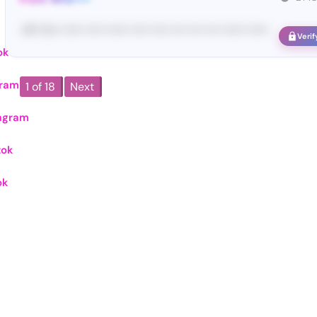
<#• Yo•• •••••• ••••• •••••• ••••• ••••• •••• •••• •••• •••••• ••••••
Verif
ok
gram
1 of 18
Next
agram
tok
ok