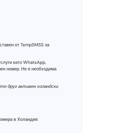
оставен от TempSMSS за
услуги като WhatsApp,
нен номер. Не е необходима
йте друг активен холандски
номера в Холандия: