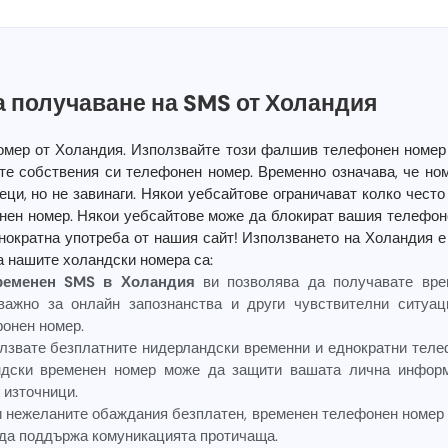
 получаване на SMS от Холандия
омер от Холандия. Използвайте този фалшив телефонен номер 
ате собствения си телефонен номер. Временно означава, че н
еци, но не завинаги. Някои уебсайтове ограничават колко чест
ен номер. Някои уебсайтове може да блокират вашия телефоне
нократна употреба от нашия сайт! Използването на Холандия е 
а нашите холандски номера са:
временен SMS в Холандия
ви позволява да получавате вре
важно за онлайн запознанства и други чувствителни ситуа
фонен номер.
лзвате безплатните нидерландски временни и еднократни теле
ндски временен номер може да защити вашата лична информ
 източници.
и нежеланите обаждания безплатен, временен телефонен номер 
 да поддържа комуникацията протичаща.