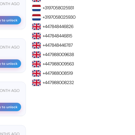
MONTH AGO
+3197058025931
+3197058025930
y to unlock
+447848446826
+447848446815
+447848446787
MONTH AGO
+447988009638
+447988009563
y to unlock
+447988008519
+447988008232
MONTH AGO
y to unlock
ONTHS AGO