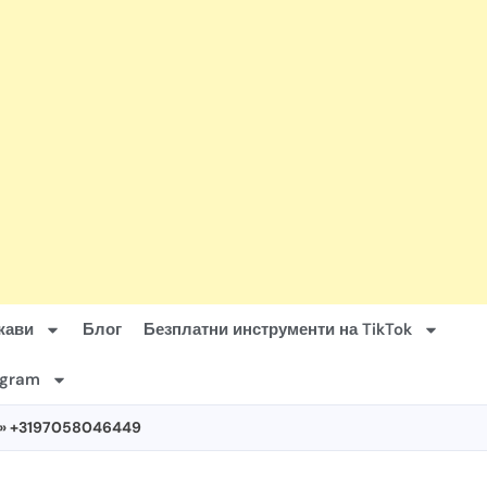
жави
Блог
Безплатни инструменти на TikTok
agram
» +3197058046449