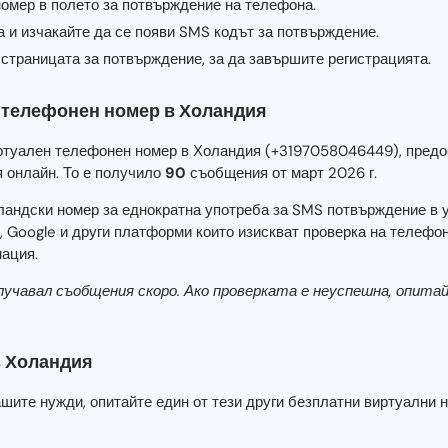
номер в полето за потвърждение на телефона.
а и изчакайте да се появи SMS кодът за потвърждение.
страницата за потвърждение, за да завършите регистрацията.
 телефонен номер в Холандия
иртуален телефонен номер в Холандия (+3197058046449), пред
 онлайн. То е получило
90
съобщения от март 2026 г.
ландски номер за еднократна употреба за SMS потвърждение в 
m, Google и други платформи които изискват проверка на телефо
ация.
олучавал съобщения скоро. Ако проверката е неуспешна, опита
в Холандия
ашите нужди, опитайте един от тези други безплатни виртуални 