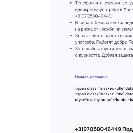
Телефонните измами се ув
еднократна употреба в Хол
+3197058046449.
В сила е безплатен холанд
на риска от кражба на само
Хората, чиято работа изиск
употреба. Работят добре. Т
За онлайн акаунти използ
сигурността. Добавя защит
›
›
Начало
Холандия
<span class="masked-title" da
<span class="masked-title" da
style="display:none;">Number i
+3197058046449 Под