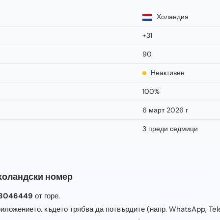
Холандия
+31
90
Неактивен
100%
6 март 2026 г
3 преди седмици
 холандски номер
58046449
от горе.
иложението, където трябва да потвърдите (напр. WhatsApp, Tele