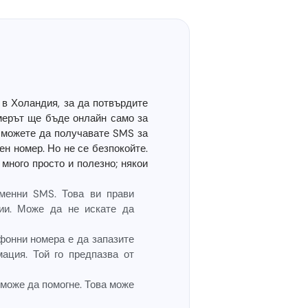
в Холандия, за да потвърдите
омерът ще бъде онлайн само за
о можете да получавате SMS за
н номер. Но не се безпокойте.
много просто и полезно; някои
менни SMS. Това ви прави
ции. Може да не искате да
фонни номера е да запазите
ация. Той го предпазва от
може да помогне. Това може