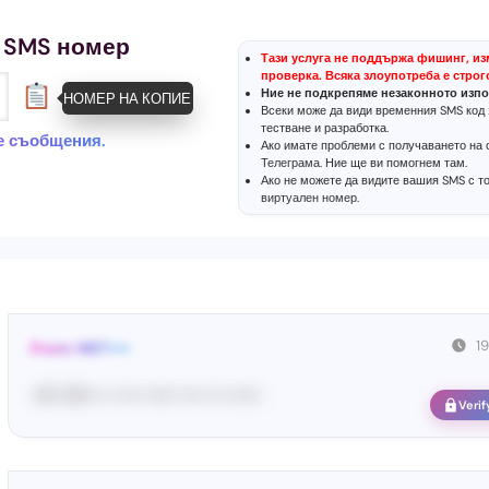
 SMS номер
Тази услуга не поддържа фишинг, из
проверка. Всяка злоупотреба е строг
Ние не подкрепяме незаконното изпо
НОМЕР НА КОПИЕ
Всеки може да види временния SMS код 
тестване и разработка.
те съобщения.
Ако имате проблеми с получаването на с
Телеграма
. Ние ще ви помогнем там.
Ако не можете да видите вашия SMS с т
виртуален номер
.
1
From: MET••••
<#• 26••• •• •••• •••••• •••• ••• ••••••
Verif