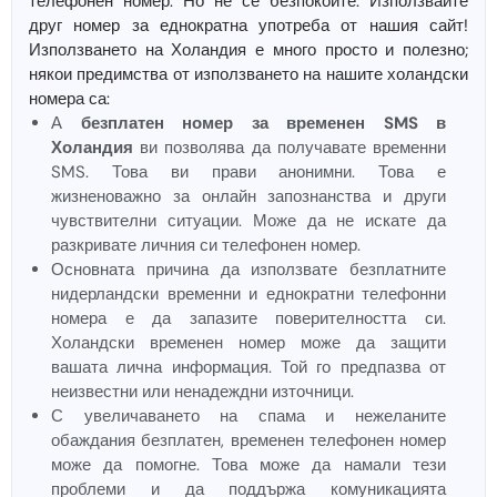
телефонен номер. Но не се безпокойте. Използвайте
друг номер за еднократна употреба от нашия сайт!
Използването на Холандия е много просто и полезно;
някои предимства от използването на нашите холандски
номера са:
А
безплатен номер за временен SMS в
Холандия
ви позволява да получавате временни
SMS. Това ви прави анонимни. Това е
жизненоважно за онлайн запознанства и други
чувствителни ситуации. Може да не искате да
разкривате личния си телефонен номер.
Основната причина да използвате безплатните
нидерландски временни и еднократни телефонни
номера е да запазите поверителността си.
Холандски временен номер може да защити
вашата лична информация. Той го предпазва от
неизвестни или ненадеждни източници.
С увеличаването на спама и нежеланите
обаждания безплатен, временен телефонен номер
може да помогне. Това може да намали тези
проблеми и да поддържа комуникацията