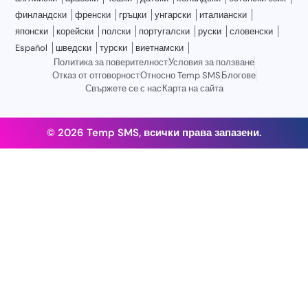
финландски
френски
гръцки
унгарски
италиански
японски
корейски
полски
португалски
руски
словенски
Español
шведски
турски
виетнамски
Политика за поверителност
Условия за ползване
Отказ от отговорност
Относно Temp SMS
Блогове
Свържете се с нас
Карта на сайта
© 2026 Temp SMS, всички права запазени.