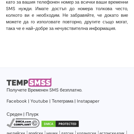
като за вашия телефонен номер за всички ваши временни
SMS нужди. Имате достъп до номера толкова често,
колкото ви е необходим. Не забравяйте, че докато вие
можете да го използвате повторно, другите също могат,
така че е най-добре за нечувствителна информация.
Получете
Временен SMS
безплатно.
Facebook
|
Youtube
|
Телеграма
|
Instapaper
Среден
|
Плурк
английски
арабски
чешки
датски
холандски
естонски език