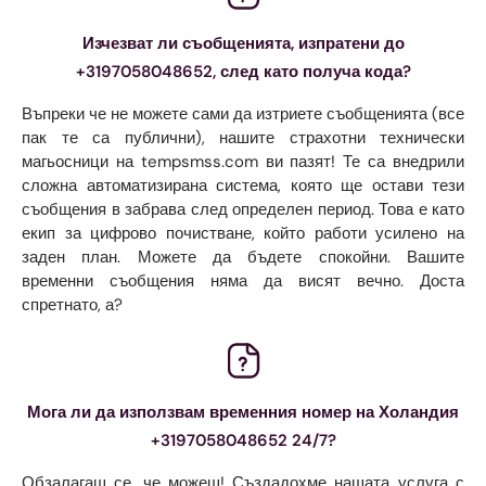
Изчезват ли съобщенията, изпратени до
+3197058048652, след като получа кода?
Въпреки че не можете сами да изтриете съобщенията (все
пак те са публични), нашите страхотни технически
магьосници на tempsmss.com ви пазят! Те са внедрили
сложна автоматизирана система, която ще остави тези
съобщения в забрава след определен период. Това е като
екип за цифрово почистване, който работи усилено на
заден план. Можете да бъдете спокойни. Вашите
временни съобщения няма да висят вечно. Доста
спретнато, а?
Мога ли да използвам временния номер на Холандия
+3197058048652 24/7?
Обзалагаш се, че можеш! Създадохме нашата услуга с