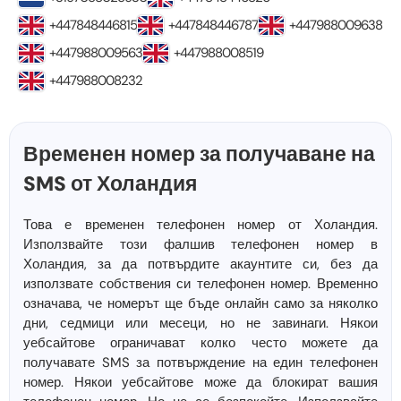
+447848446815
+447848446787
+447988009638
+447988009563
+447988008519
+447988008232
Временен номер за получаване на
SMS от Холандия
Това е временен телефонен номер от Холандия.
Използвайте този фалшив телефонен номер в
Холандия, за да потвърдите акаунтите си, без да
използвате собствения си телефонен номер. Временно
означава, че номерът ще бъде онлайн само за няколко
дни, седмици или месеци, но не завинаги. Някои
уебсайтове ограничават колко често можете да
получавате SMS за потвърждение на един телефонен
номер. Някои уебсайтове може да блокират вашия