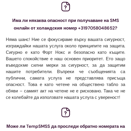
Има ли някаква опасност при получаване на SMS
онлайн от холандския номер +3197058048652?
Няма шанс! Ние се фокусираме върху вашата сигурност,
изграждайки нашата услуга около принципите на защита.
Сигурно е като Форт Нокс и безопасно като къщите.
Вашето спокойствие е наш основен приоритет. Ето защо
въведохме силни мерки за сигурност, за да защитим
нашите потребители. Въпреки че съобщенията са
публични, самата услуга не представлява присъща
опасност. Това е като четене на обществено табло за
обяви – самият акт на четене не е рисковано. Така че не
се колебайте да използвате нашата услуга с увереност!
Може ли TempSMSS да проследи обратно номерата на