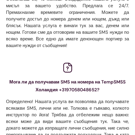
мисъл за вашето удобство. Предлага се 24/7.
Премахнахме времевите ограничения. Можете да
получите достъп до номера денем или нощем, дъжд или
блясък. Нашата услуга е винаги тук за вас, денем или
нощем. Готови сме да отговорим на вашите SMS нужди по
всяко време. Все едно да имате денонощен портиер за
вашите нужди от съобщения!
Мога ли да получавам SMS на номера на TempSMSS
Холандия +3197058048652?
Определено! Нашата услуга ви позволява да получавате
всякакви SMS, лични или не. Толкова е гъвкаво, колкото
инструктор по йога! Трябва да отбележим нещо важно:
всеки може да види вашите съобщения тук. Така че,
докато можете да изпращате лични съобщения, ние силно
препоръчваме да ги поддържате подходящи. Това е като