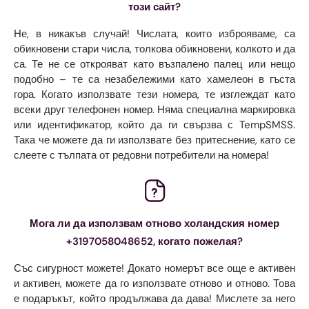
този сайт?
Не, в никакъв случай! Числата, които изброяваме, са
обикновени стари числа, толкова обикновени, колкото и да
са. Те не се открояват като възпалено палец или нещо
подобно – те са незабележими като хамелеон в гъста
гора. Когато използвате тези номера, те изглеждат като
всеки друг телефонен номер. Няма специална маркировка
или идентификатор, който да ги свързва с TempSMSS.
Така че можете да ги използвате без притеснение, като се
слеете с тълпата от редовни потребители на номера!
Мога ли да използвам отново холандския номер
+3197058048652, когато пожелая?
Със сигурност можете! Докато номерът все още е активен
и активен, можете да го използвате отново и отново. Това
е подаръкът, който продължава да дава! Мислете за него