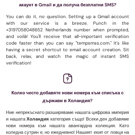
акаунт в Gmail и да получа безплатни SMS?
You can do it, no question. Setting up a Gmail account
with our service is a breeze. Punch in the
+3197058048652 Netherlands number when prompted,
and voilà! You'll receive that all-important verification
code faster than you can say "tempsmss.com." It's like
having a secret shortcut to email account creation. Sit
back, relax, and watch the magic of instant SMS
verification!
Колко често добавяте нови номера към списъка с
държави в Холандия?
Ние непрекъснато разширяваме нашата цифрова империя
и нашата
Холандия
категория също! Всеки ден добавяме
нови номера към нашата авангардна колекция. Като
коледна сутрин е, но ежедневно! Нашият екип от ловци на