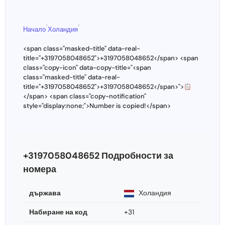
›
›
Начало
Холандия
<span class="masked-title" data-real-
title="+3197058048652">+3197058048652</span> <span
class="copy-icon" data-copy-title="<span
class="masked-title" data-real-
title="+3197058048652">+3197058048652</span>">
</span> <span class="copy-notification"
style="display:none;">Number is copied!</span>
+3197058048652 Подробности за
номера
държава
Холандия
Набиране на код
+31