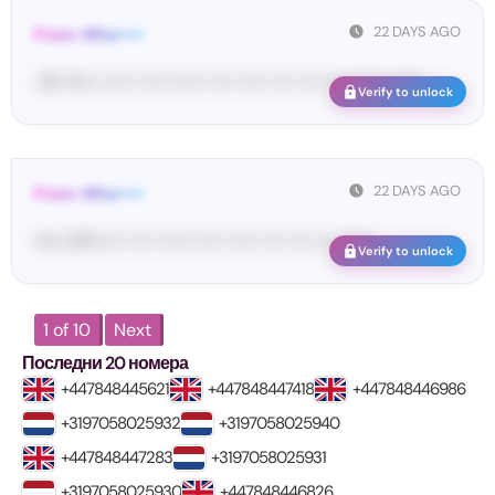
22 DAYS AGO
From: Wha•••••
<#• Yo•• •••••• ••••• •••••• ••••• ••••• •••• •••• •••• •••••• ••••••
Verify to unlock
22 DAYS AGO
From: Wha•••••
Yo•• Wh••••• ••••• •••••• ••••• ••••• •••• •••• •••• ••••••
Verify to unlock
1 of 10
Next
Последни 20 номера
+447848445621
+447848447418
+447848446986
+3197058025932
+3197058025940
+447848447283
+3197058025931
+3197058025930
+447848446826