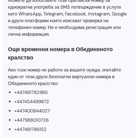
Можете да използвате този британски номер за
еднократна употреба за SMS потвърждение в услуги
като WhatsApp, Telegram, Facebook, Instagram, Google
и други платформи които изискват проверка на
телефонен номер. Не е необходима регистрация или
лична информация.
Още временни номера в Обединеното
кралство
Ако този номер не работи за вашите нужди, опитайте
един от тези други безплатни виртуални номера в
Обединеното кралство:
+447481782965
+447454499872
+447400844027
+447988010726
+447481786152