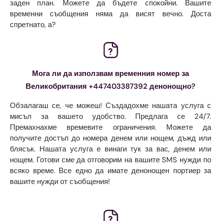
заден план. Можете да бъдете спокойни. Вашите
временни съобщения няма да висят вечно. Доста
спретнато, а?
Мога ли да използвам временния номер за
Великобритания +447403387392 денонощно?
Обзалагаш се, че можеш! Създадохме нашата услуга с
мисъл за вашето удобство. Предлага се 24/7.
Премахнахме времевите ограничения. Можете да
получите достъп до номера денем или нощем, дъжд или
блясък. Нашата услуга е винаги тук за вас, денем или
нощем. Готови сме да отговорим на вашите SMS нужди по
всяко време. Все едно да имате денонощен портиер за
вашите нужди от съобщения!