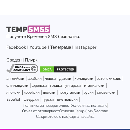
Получете
Временен SMS
безплатно.
Facebook
|
Youtube
|
Телеграма
|
Instapaper
Среден
|
Плурк
английски
арабски
чешки
датски
холандски
естонски език
финландски
френски
гръцки
унгарски
италиански
японски
корейски
полски
португалски
руски
словенски
Español
шведски
турски
виетнамски
Политика за поверителност
Условия за ползване
Отказ от отговорност
Относно Temp SMS
Блогове
Свържете се с нас
Карта на сайта