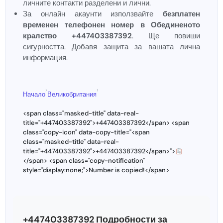
личните контакти разделени и лични.
За онлайн акаунти използвайте
безплатен
временен телефонен номер в Обединеното
кралство +447403387392
. Ще повиши
сигурността. Добавя защита за вашата лична
информация.
›
›
Начало
Великобритания
<span class="masked-title" data-real-
title="+447403387392">+447403387392</span> <span
class="copy-icon" data-copy-title="<span
class="masked-title" data-real-
title="+447403387392">+447403387392</span>">
</span> <span class="copy-notification"
style="display:none;">Number is copied!</span>
+447403387392 Подробности за