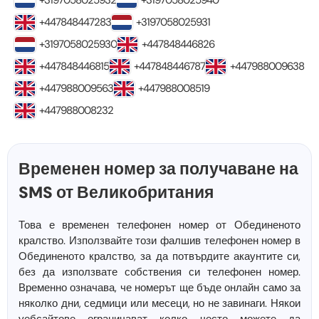
+3197058025932
+3197058025940
+447848447283
+3197058025931
+3197058025930
+447848446826
+447848446815
+447848446787
+447988009638
+447988009563
+447988008519
+447988008232
Временен номер за получаване на
SMS от Великобритания
Това е временен телефонен номер от Обединеното
кралство. Използвайте този фалшив телефонен номер в
Обединеното кралство, за да потвърдите акаунтите си,
без да използвате собствения си телефонен номер.
Временно означава, че номерът ще бъде онлайн само за
няколко дни, седмици или месеци, но не завинаги. Някои