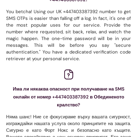
You betcha! Using our UK +447403387392 number to get
SMS OTPs is easier than falling off a log. In fact, it's one of
the most popular uses for our service. Provide the
number where requested, sit back, relax, and watch the
magic happen. The one-time password will be in your
messages. This will be before you say "secure
authentication." You have a dedicated verification code
retriever at your personal service.
Има ли някаква опасност при получаване на SMS
онлайн от номер +447403387392 в Обединеното
кралство?
Няма шанс! Ние се фокусираме върху вашата сигурност,
изграждайки нашата услуга около принципите на защита.
Сигурно е като Форт Нокс и безопасно като къщите.
Вашето спокойствие е наш основен приоритет. Ето защо