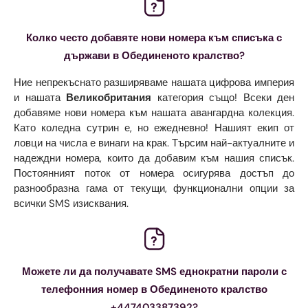
Колко често добавяте нови номера към списъка с
държави в Обединеното кралство?
Ние непрекъснато разширяваме нашата цифрова империя
и нашата
Великобритания
категория също! Всеки ден
добавяме нови номера към нашата авангардна колекция.
Като коледна сутрин е, но ежедневно! Нашият екип от
ловци на числа е винаги на крак. Търсим най-актуалните и
надеждни номера, които да добавим към нашия списък.
Постоянният поток от номера осигурява достъп до
разнообразна гама от текущи, функционални опции за
всички SMS изисквания.
Можете ли да получавате SMS еднократни пароли с
телефонния номер в Обединеното кралство
+447403387392?