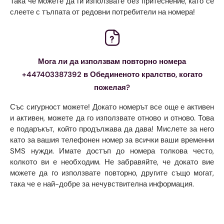
Така че можете да ги използвате без притеснение, като се
слеете с тълпата от редовни потребители на номера!
Мога ли да използвам повторно номера
+447403387392 в Обединеното кралство, когато
пожелая?
Със сигурност можете! Докато номерът все още е активен
и активен, можете да го използвате отново и отново. Това
е подаръкът, който продължава да дава! Мислете за него
като за вашия телефонен номер за всички ваши временни
SMS нужди. Имате достъп до номера толкова често,
колкото ви е необходим. Не забравяйте, че докато вие
можете да го използвате повторно, другите също могат,
така че е най-добре за нечувствителна информация.