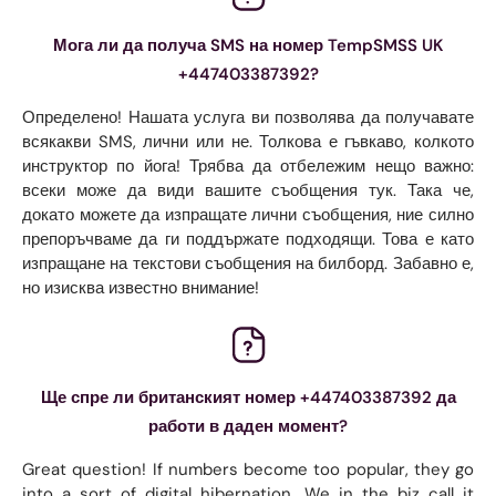
Мога ли да получа SMS на номер TempSMSS UK
+447403387392?
Определено! Нашата услуга ви позволява да получавате
всякакви SMS, лични или не. Толкова е гъвкаво, колкото
инструктор по йога! Трябва да отбележим нещо важно:
всеки може да види вашите съобщения тук. Така че,
докато можете да изпращате лични съобщения, ние силно
препоръчваме да ги поддържате подходящи. Това е като
изпращане на текстови съобщения на билборд. Забавно е,
но изисква известно внимание!
Ще спре ли британският номер +447403387392 да
работи в даден момент?
Great question! If numbers become too popular, they go
into a sort of digital hibernation. We in the biz call it