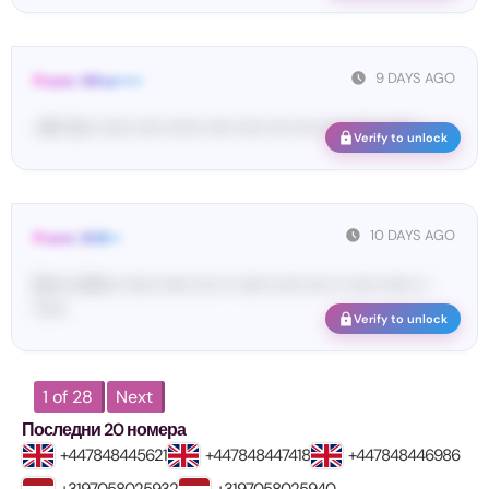
9 DAYS AGO
From: Wha•••••
<#• Yo•• •••••• ••••• •••••• ••••• ••••• •••• •••• •••• •••••• ••••••
Verify to unlock
10 DAYS AGO
From: SHE••
[S••••• SH••• •••••• •••••• •••• •• •••••• ••••• •••• •• ••••• •••••• ••
••••••
Verify to unlock
1 of 28
Next
Последни 20 номера
+447848445621
+447848447418
+447848446986