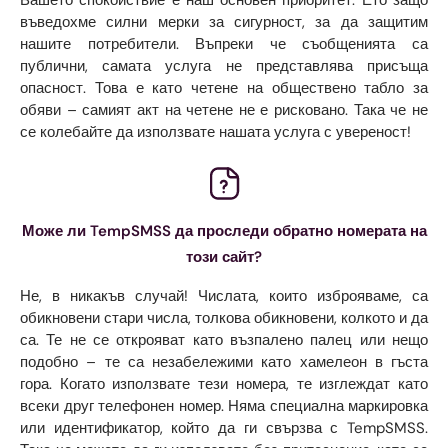
въведохме силни мерки за сигурност, за да защитим
нашите потребители. Въпреки че съобщенията са
публични, самата услуга не представлява присъща
опасност. Това е като четене на обществено табло за
обяви – самият акт на четене не е рисковано. Така че не
се колебайте да използвате нашата услуга с увереност!
Може ли TempSMSS да проследи обратно номерата на
този сайт?
Не, в никакъв случай! Числата, които изброяваме, са
обикновени стари числа, толкова обикновени, колкото и да
са. Те не се открояват като възпалено палец или нещо
подобно – те са незабележими като хамелеон в гъста
гора. Когато използвате тези номера, те изглеждат като
всеки друг телефонен номер. Няма специална маркировка
или идентификатор, който да ги свързва с TempSMSS.