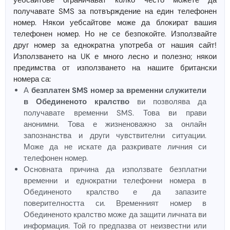
уебсайтове ограничават колко често можете да
получавате SMS за потвърждение на един телефонен
номер. Някои уебсайтове може да блокират вашия
телефонен номер. Но не се безпокойте. Използвайте
друг номер за еднократна употреба от нашия сайт!
Използването на UK е много лесно и полезно; някои
предимства от използването на нашите британски
номера са:
А
безплатен SMS номер за временни служители
в Обединеното кралство
ви позволява да
получавате временни SMS. Това ви прави
анонимни. Това е жизненоважно за онлайн
запознанства и други чувствителни ситуации.
Може да не искате да разкривате личния си
телефонен номер.
Основната причина да използвате безплатни
временни и еднократни телефонни номера в
Обединеното кралство е да запазите
поверителността си. Временният номер в
Обединеното кралство може да защити личната ви
информация. Той го предпазва от неизвестни или