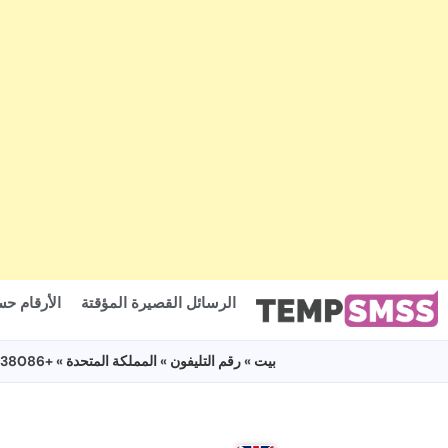
الرسائل القصيرة المؤقتة
الأرقام حس
بيت
»
رقم التليفون
»
المملكة المتحدة
» +447863738086