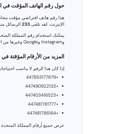
حول رقم الهاتف المؤقت في ال
الإنترنت. لقد تلقى
233
الرسائل منذ ماي
وInstagram وGoogle وغيرها من المنصات التي تتطلب التحقق من رقم الهاتف. ليست هناك حاجة للتسجيل أو المعلومات الشخصية.
المزيد من الأرقام المؤقتة في 
إذا كان هذا الرقم لا يناسب احتياجا
+447853177679
+447490922133
+447403416523
+447481781777
+447481786164
عرض جميع أرقام المملكة المتحدة