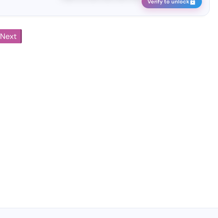
Verify to unlock
Next