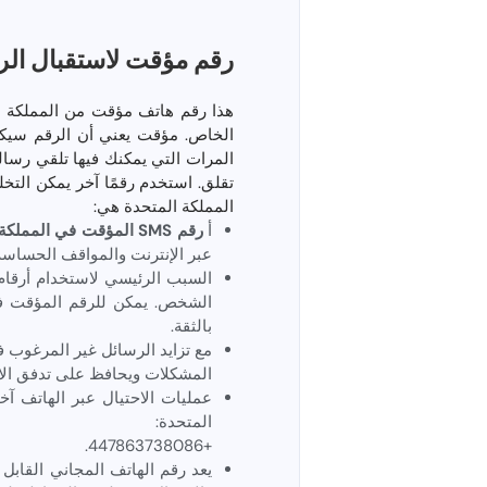
رقم مؤقت لاستقبال الر
هذا رقم هاتف مؤقت من المملكة ا
الخاص. مؤقت يعني أن الرقم سيكون 
تقلق. استخدم رقمًا آخر يمكن التخلص
المملكة المتحدة هي:
أ
رقم SMS المؤقت في المملكة المتحدة مجانًا
عبر الإنترنت والمواقف الحساس
السبب الرئيسي لاستخدام أرقام
الشخص. يمكن للرقم المؤقت في
بالثقة.
مع تزايد الرسائل غير المرغوب 
المشكلات ويحافظ على تدفق الا
عمليات الاحتيال عبر الهاتف آ
المتحدة:
+447863738086.
يعد رقم الهاتف المجاني القابل