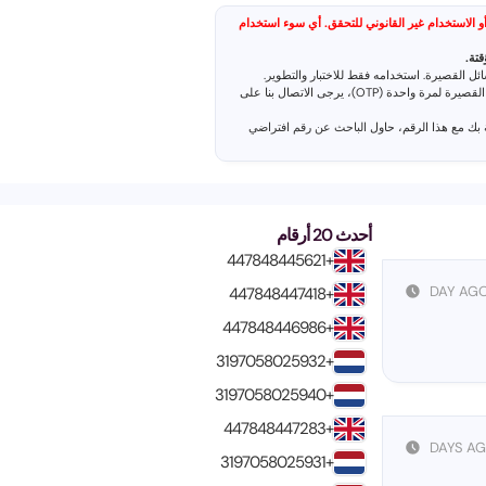
ل أو الاستخدام غير القانوني للتحقق. أي سوء استخدام
قتة.
ئل القصيرة. استخدامه فقط للاختبار والتطوير.
 (OTP)، يرجى الاتصال بنا على
 بك مع هذا الرقم، حاول
الباحث عن رقم افتراضي
أحدث 20 أرقام
+447848445621
+447848447418
+447848446986
+3197058025932
+3197058025940
+447848447283
+3197058025931