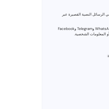
فتراضي مؤقت مجاني في المملكة المتحدة (+447863738086) مقدمة من TempSMSS لتلقي الرسائل النصية القصيرة عبر
يمكنك استخدام رقم المملكة المتحدة القابل للتصرف هذا للتحقق عبر الرسائل القصيرة على خدمات مثل WhatsApp وTelegram وFacebook
: