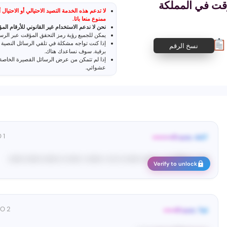
قت في المملكة
لا تدعم هذه الخدمة التصيد الاحتيالي أو الاحتيا
ممنوع منعا باتا.
نحن لا ندعم الاستخدام غير القانوني للأرقام المؤ
يمكن للجميع رؤية رمز التحقق المؤقت عبر الرسا
إذا كنت تواجه مشكلة في تلقي الرسائل النصية القصيرة لمرة واحدة
نسخ الرقم
برقية
. سوف نساعدك هناك.
إذا لم تتمكن من عرض الرسائل القصيرة الخاصة
عشوائي
.
1 DAY AGO
From: 447••••••••
Ma•••• ka••••• • •••••• •••••• •• ••• • •••••• • ••••• •• •••••• •••••• ••••••
Verify to unlock
2 DAYS AGO
From: Tel•••••