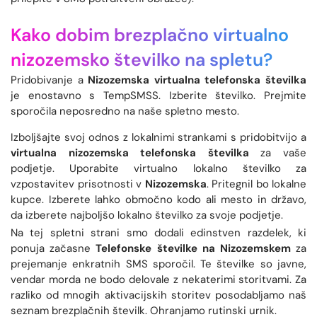
Kako dobim brezplačno virtualno
nizozemsko številko na spletu?
Pridobivanje a
Nizozemska virtualna telefonska številka
je enostavno s TempSMSS. Izberite številko. Prejmite
sporočila neposredno na naše spletno mesto.
Izboljšajte svoj odnos z lokalnimi strankami s pridobitvijo a
virtualna nizozemska telefonska številka
za vaše
podjetje. Uporabite virtualno lokalno številko za
vzpostavitev prisotnosti v
Nizozemska
. Pritegnil bo lokalne
kupce. Izberete lahko območno kodo ali mesto in državo,
da izberete najboljšo lokalno številko za svoje podjetje.
Na tej spletni strani smo dodali edinstven razdelek, ki
ponuja začasne
Telefonske številke na Nizozemskem
za
prejemanje enkratnih SMS sporočil. Te številke so javne,
vendar morda ne bodo delovale z nekaterimi storitvami. Za
razliko od mnogih aktivacijskih storitev posodabljamo naš
seznam brezplačnih številk. Ohranjamo rutinski urnik.