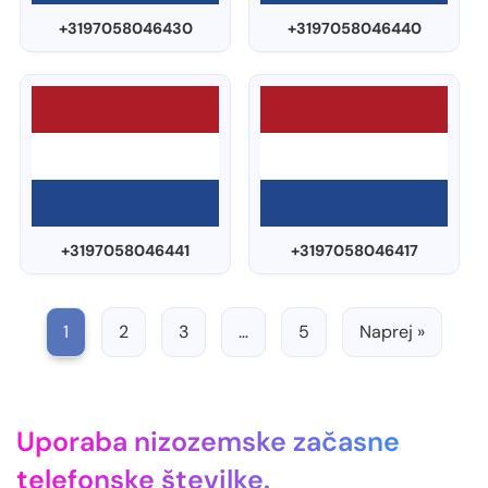
+3197058046430
+3197058046440
+3197058046441
+3197058046417
1
2
3
…
5
Naprej »
Uporaba nizozemske začasne
telefonske številke.