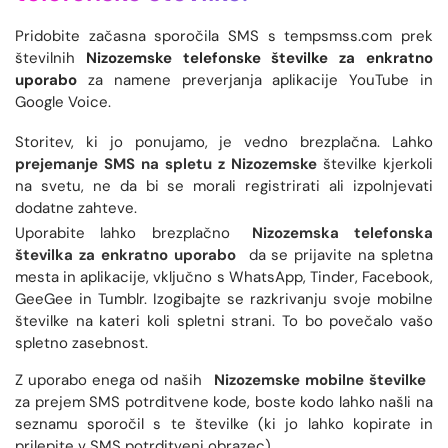
Pridobite začasna sporočila SMS s tempsmss.com prek
številnih
Nizozemske telefonske številke za enkratno
uporabo
za namene preverjanja aplikacije YouTube in
Google Voice.
Storitev, ki jo ponujamo, je vedno brezplačna. Lahko
prejemanje SMS na spletu z Nizozemske
številke kjerkoli
na svetu, ne da bi se morali registrirati ali izpolnjevati
dodatne zahteve.
Uporabite lahko brezplačno
Nizozemska telefonska
številka za enkratno uporabo
da se prijavite na spletna
mesta in aplikacije, vključno s WhatsApp, Tinder, Facebook,
GeeGee in Tumblr. Izogibajte se razkrivanju svoje mobilne
številke na kateri koli spletni strani. To bo povečalo vašo
spletno zasebnost.
Z uporabo enega od naših
Nizozemske mobilne številke
za prejem SMS potrditvene kode, boste kodo lahko našli na
seznamu sporočil s te številke (ki jo lahko kopirate in
prilepite v SMS potrditveni obrazec).