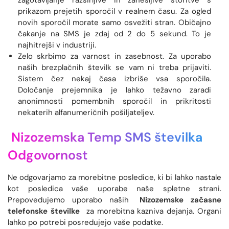
zagotavljanje razširljive in zanesljive storitve s
prikazom prejetih sporočil v realnem času. Za ogled
novih sporočil morate samo osvežiti stran. Običajno
čakanje na SMS je zdaj od 2 do 5 sekund. To je
najhitrejši v industriji.
Zelo skrbimo za varnost in zasebnost. Za uporabo
naših brezplačnih številk se vam ni treba prijaviti.
Sistem čez nekaj časa izbriše vsa sporočila.
Določanje prejemnika je lahko težavno zaradi
anonimnosti pomembnih sporočil in prikritosti
nekaterih alfanumeričnih pošiljateljev.
Nizozemska Temp SMS številka
Odgovornost
Ne odgovarjamo za morebitne posledice, ki bi lahko nastale
kot posledica vaše uporabe naše spletne strani.
Prepovedujemo uporabo naših
Nizozemske začasne
telefonske številke
za morebitna kazniva dejanja. Organi
lahko po potrebi posredujejo vaše podatke.