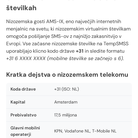
številkah
Nizozemska gosti AMS-IX, eno največjih internetnih
menjalnic na svetu, ki nizozemskim virtualnim številkam
omogoča pošiljanje SMS-ov z najnižjo zakasnitvijo v
Evropi. Vse začasne nizozemske številke na TempSMSS
uporabljajo klicno kodo države
+31
in sledite formatu
+31 6 XXXX XXXX (mobilne številke se začnejo s 6)
.
Kratka dejstva o nizozemskem telekomu
Koda države
+31 (ISO: NL)
Kapital
Amsterdam
Prebivalstvo
17,5 milijona
Glavni mobilni
KPN, Vodafone NL, T-Mobile NL
operaterji