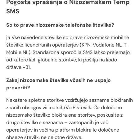
Pogosta vprašanja o Nizozemskem Temp
SMS
So to prave nizozemske telefonske številke?
ja Vse navedene številke so prave nizozemske mobilne
številke licenciranih operaterjev (KPN, Vodafone NL, T-
Mobile NL). Standardna sporočila SMS lahko prejemajo
od katere koli globalne storitve, ki pošilja na kodo
države +31.
Zakaj nizozemske številke včasih ne uspejo
preveriti?
Nekatere spletne storitve vzdržujejo sezname blokiranih
znanih obsegov virtualnih/VoIP številk. Če določeno
nizozemsko številko blokira ena storitev, poskusite z
drugo številko s seznama – zastopanih je več
operaterjev in večina platform blokira le določene
obsege številk, ne celotne države.