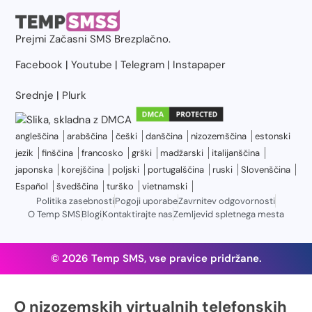
Prejmi
Začasni SMS
Brezplačno.
Facebook
|
Youtube
|
Telegram
|
Instapaper
Srednje
|
Plurk
angleščina
arabščina
češki
danščina
nizozemščina
estonski
jezik
finščina
francosko
grški
madžarski
italijanščina
japonska
korejščina
poljski
portugalščina
ruski
Slovenščina
Español
švedščina
turško
vietnamski
Politika zasebnosti
Pogoji uporabe
Zavrnitev odgovornosti
O Temp SMS
Blogi
Kontaktirajte nas
Zemljevid spletnega mesta
© 2026 Temp SMS, vse pravice pridržane.
O nizozemskih virtualnih telefonskih