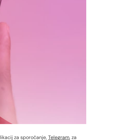
likacij za sporočanje,
Telegram
, za