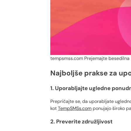
tempsmss.com Prejemajte besedilna 
Najboljše prakse za upor
1. Uporabljajte ugledne ponud
Prepričajte se, da uporabljate ugledno 
kot
TempSMSs.com
ponujajo široko pa
2. Preverite združljivost