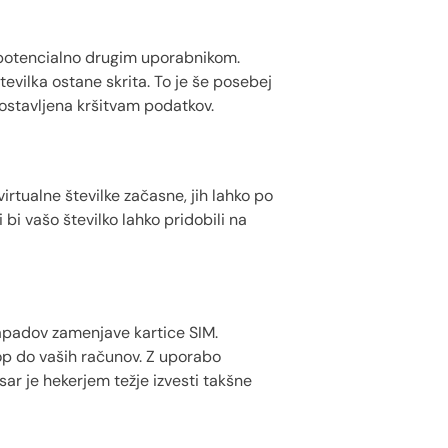
in potencialno drugim uporabnikom.
evilka ostane skrita. To je še posebej
postavljena kršitvam podatkov.
rtualne številke začasne, jih lahko po
 bi vašo številko lahko pridobili na
napadov zamenjave kartice SIM.
op do vaših računov. Z uporabo
sar je hekerjem težje izvesti takšne