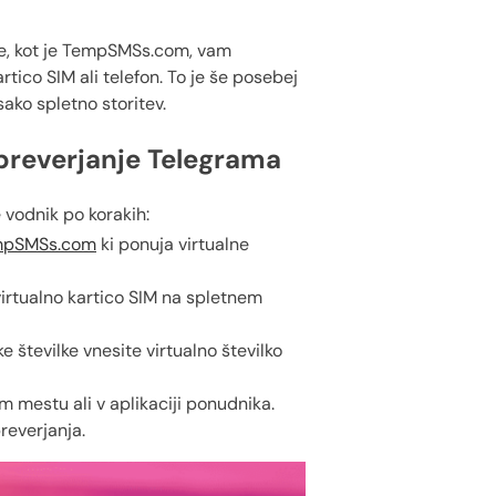
itve, kot je TempSMSs.com, vam
tico SIM ali telefon. To je še posebej
sako spletno storitev.
a preverjanje Telegrama
 vodnik po korakih:
mpSMSs.com
ki ponuja virtualne
e virtualno kartico SIM na spletnem
številke vnesite virtualno številko
em mestu ali v aplikaciji ponudnika.
reverjanja.