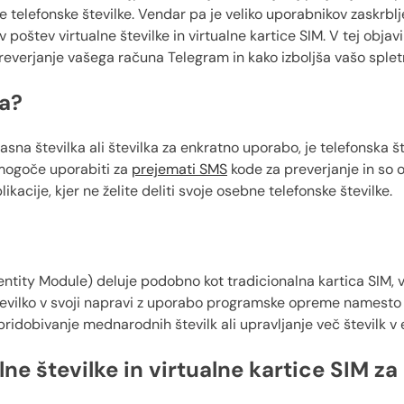
 telefonske številke. Vendar pa je veliko uporabnikov zaskrblj
v poštev virtualne številke in virtualne kartice SIM. V tej obj
reverjanje vašega računa Telegram in kako izboljša vašo splet
ka?
časna številka ali številka za enkratno uporabo, je telefonska 
je mogoče uporabiti za
prejemati SMS
kode za preverjanje in so 
kacije, kjer ne želite deliti svoje osebne telefonske številke.
ntity Module) deluje podobno kot tradicionalna kartica SIM, ve
evilko v svoji napravi z uporabo programske opreme namesto 
idobivanje mednarodnih številk ali upravljanje več številk v 
lne številke in virtualne kartice SIM z