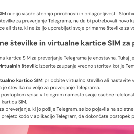
 SIM nudijo visoko stopnjo priročnosti in prilagodljivosti. Stor
tevilke za preverjanje Telegrama, ne da bi potrebovali novo kar
 ali tiste, ki ne želijo uporabljati svoje primarne številke za v
lne številke in virtualne kartice SIM z
lna kartica SIM za preverjanje Telegrama je enostavna. Tukaj je
irtualnih številk
: izberite zaupanja vredno storitev, kot je
Te
irtualno kartico SIM
: pridobite virtualno številko ali nastavit
 je številka na voljo za preverjanje Telegrama.
 postopkom vpisa v Telegram namesto svoje osebne telefonske 
a kartica SIM.
 za preverjanje, ki jo pošlje Telegram, se bo pojavila na spletn
e prejeto kodo v aplikacijo Telegram, da dokončate postopek p