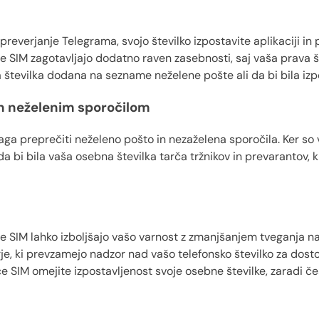
preverjanje Telegrama, svojo številko izpostavite aplikaciji 
e SIM zagotavljajo dodatno raven zasebnosti, saj vaša prava št
ša številka dodana na sezname neželene pošte ali da bi bila iz
 in neželenim sporočilom
 preprečiti neželeno pošto in nezaželena sporočila. Ker so vi
a bi bila vaša osebna številka tarča tržnikov in prevarantov, ki
ce SIM lahko izboljšajo vašo varnost z zmanjšanjem tveganja 
je, ki prevzamejo nadzor nad vašo telefonsko številko za dost
ce SIM omejite izpostavljenost svoje osebne številke, zaradi če