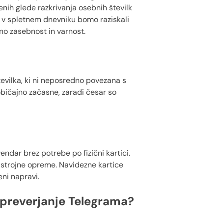
enih glede razkrivanja osebnih številk
avi v spletnem dnevniku bomo raziskali
no zasebnost in varnost.
številka, ki ni neposredno povezana s
običajno začasne, zaradi česar so
ndar brez potrebe po fizični kartici.
strojne opreme. Navidezne kartice
eni napravi.
a preverjanje Telegrama?