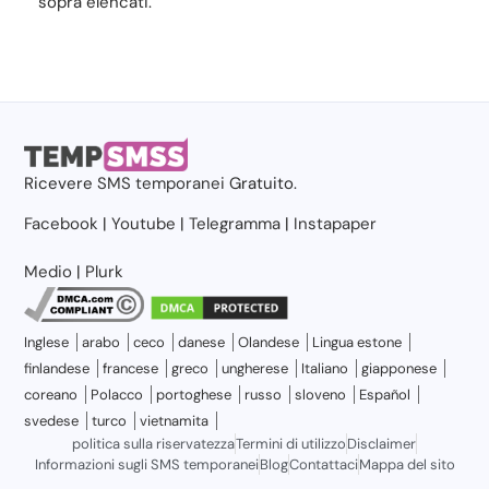
sopra elencati.
Ricevere
SMS temporanei
Gratuito.
Facebook
|
Youtube
|
Telegramma
|
Instapaper
Medio
|
Plurk
Inglese
arabo
ceco
danese
Olandese
Lingua estone
finlandese
francese
greco
ungherese
Italiano
giapponese
coreano
Polacco
portoghese
russo
sloveno
Español
svedese
turco
vietnamita
politica sulla riservatezza
Termini di utilizzo
Disclaimer
Informazioni sugli SMS temporanei
Blog
Contattaci
Mappa del sito