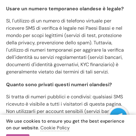
Usare un numero temporaneo olandese è legale?
Sì, l'utilizzo di un numero di telefono virtuale per
ricevere SMS di verifica è legale nei Paesi Bassi e nel
mondo per scopi legittimi (servizi di test, protezione
della privacy, prevenzione dello spam). Tuttavia,
l'utilizzo di numeri temporanei per aggirare la verifica
dell'identità su servizi regolamentati (servizi bancari,
documenti d'identità governativi, KYC finanziario) è
generalmente vietato dai termini di tali servizi.
Quanto sono privati ​​questi numeri olandesi?
Si tratta di numeri pubblici e condivisi: qualsiasi SMS
ricevuto è visibile a tutti i visitatori di questa pagina.
Non utilizzarli per account sensibili (servizi bancari,
posta elettronica principale, servizi governativi). Sono
We use cookies to ensure you get the best experience
destinati solo alle iscrizioni a basso rischio in cui è
on our website.
Cookie Policy
necessario ignorare la verifica telefonica obbligatoria.