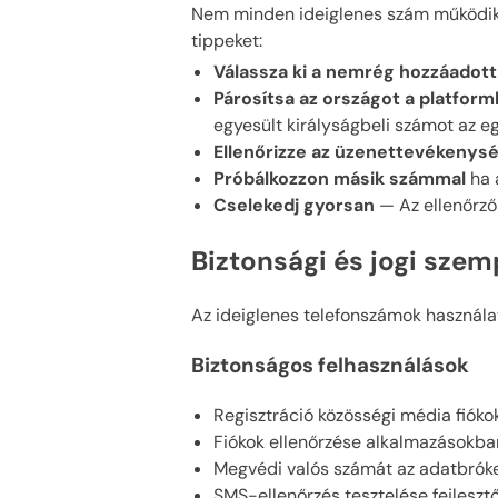
Nem minden ideiglenes szám működik 
tippeket:
Válassza ki a nemrég hozzáadot
Párosítsa az országot a platfor
egyesült királyságbeli számot az eg
Ellenőrizze az üzenettevékenys
Próbálkozzon másik számmal
ha 
Cselekedj gyorsan
— Az ellenőrző
Biztonsági és jogi sze
Az ideiglenes telefonszámok használa
Biztonságos felhasználások
Regisztráció közösségi média fióko
Fiókok ellenőrzése alkalmazásokba
Megvédi valós számát az adatbróke
SMS-ellenőrzés tesztelése fejleszt