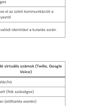
éges
tse el az üzleti kommunikációt a
yestől
 valódi identitást a kutatás során
dó virtuális számok (Twilio, Google
Voice)
ollár/hó
elt (fiók szükséges)
an (előfizetés esetén)