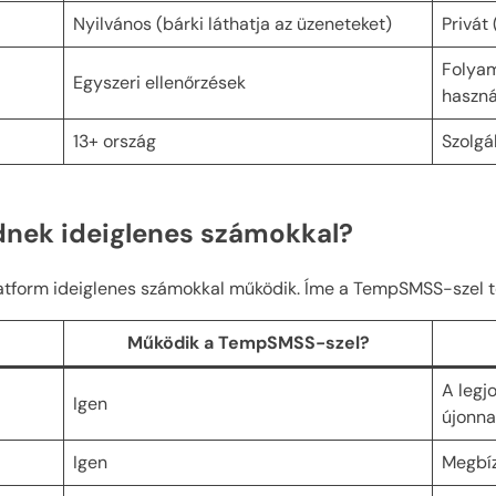
Nyilvános (bárki láthatja az üzeneteket)
Privát 
Folyam
Egyszeri ellenőrzések
haszná
13+ ország
Szolgá
nek ideiglenes számokkal?
latform ideiglenes számokkal működik. Íme a TempSMSS-szel t
Működik a TempSMSS-szel?
A legj
Igen
újonna
Igen
Megbíz