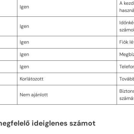
A kezd
Igen
haszná
Időnké
Igen
számo
Igen
Fiók l
Igen
Megbíz
Igen
Telefo
Korlátozott
Tovább
Bizton
Nem ajánlott
számá
megfelelő ideiglenes számot