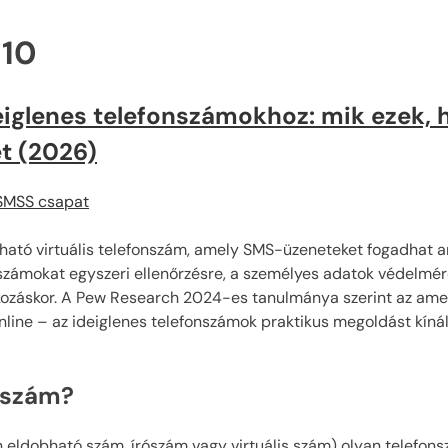
 10
deiglenes telefonszámokhoz: mik ezek
et (2026)
MSS csapat
ató virtuális telefonszám, amely SMS-üzeneteket fogadhat a
számokat egyszeri ellenőrzésre, a személyes adatok védelmér
ratkozáskor. A Pew Research 2024-es tanulmánya szerint az am
nline – az ideiglenes telefonszámok praktikus megoldást kín
onszám?
eldobható szám, írószám vagy virtuális szám) olyan telefonszá