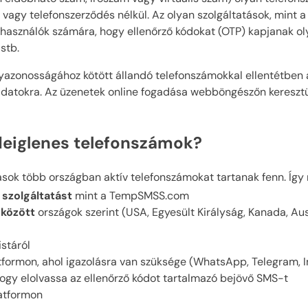
agy telefonszerződés nélkül. Az olyan szolgáltatások, mint 
elhasználók számára, hogy ellenőrző kódokat (OTP) kapjanak o
stb.
lyazonosságához kötött állandó telefonszámokkal ellentétben
datokra. Az üzenetek online fogadása webböngészőn keresztül 
eiglenes telefonszámok?
ások több országban aktív telefonszámokat tartanak fenn. Így
 szolgáltatást
mint a TempSMSS.com
között
országok szerint (USA, Egyesült Királyság, Kanada, Aus
istáról
tformon, ahol igazolásra van szüksége (WhatsApp, Telegram, I
ogy elolvassa az ellenőrző kódot tartalmazó bejövő SMS-t
atformon