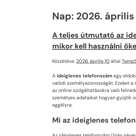
Nap:
2026. április
A teljes útmutató az i
mikor kell használni ők
Közzétéve:
2026. április 10
által
TempS
A
ideiglenes telefonszám
egy eldobh
valódi személyazonosságát. Ezeket a 
az online szolgáltatásokra való feli
személyes adataikat hogyan gyűjtik o
aggályra.
Mi az ideiglenes telef
Az ideiglenes telefonszám (más néven 