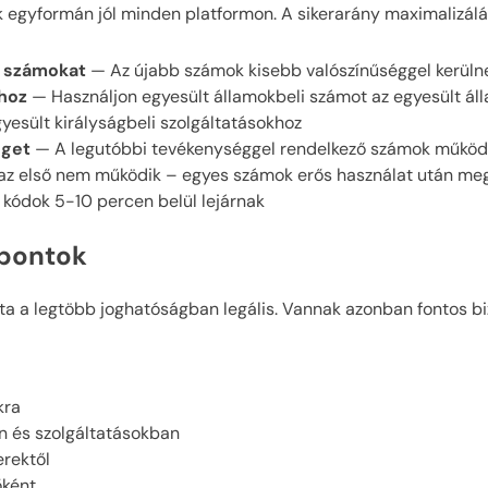
egyformán jól minden platformon. A sikerarány maximalizálá
t számokat
— Az újabb számok kisebb valószínűséggel kerülnek
mhoz
— Használjon egyesült államokbeli számot az egyesült áll
yesült királyságbeli szolgáltatásokhoz
éget
— A legutóbbi tevékenységgel rendelkező számok műkö
az első nem működik – egyes számok erős használat után meg
 kódok 5-10 percen belül lejárnak
mpontok
ta a legtöbb joghatóságban legális. Vannak azonban fontos b
kra
n és szolgáltatásokban
rektől
őként