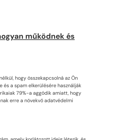
, hogyan működnek és
nélkül, hogy összekapcsolná az Ön
e és a spam elkerülésére használják
erikaiak 79%-a aggódik amiatt, hogy
álnak erre a növekvő adatvédelmi
m, amely korlátozott ideig létezik, és