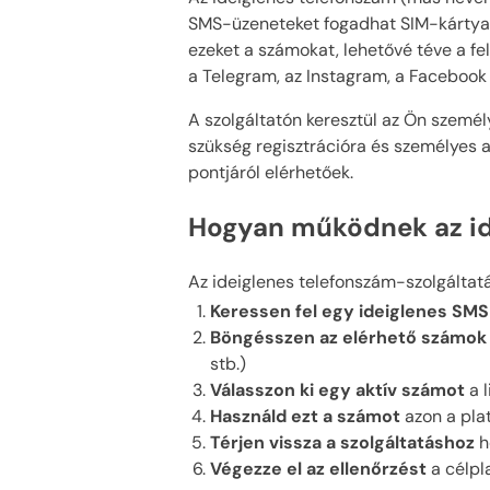
SMS-üzeneteket fogadhat SIM-kártya v
ezeket a számokat, lehetővé téve a f
a Telegram, az Instagram, a Facebook 
A szolgáltatón keresztül az Ön szemé
szükség regisztrációra és személyes a
pontjáról elérhetőek.
Hogyan működnek az id
Az ideiglenes telefonszám-szolgáltat
Keressen fel egy ideiglenes SMS
Böngésszen az elérhető számok 
stb.)
Válasszon ki egy aktív számot
a l
Használd ezt a számot
azon a pla
Térjen vissza a szolgáltatáshoz
h
Végezze el az ellenőrzést
a célpl