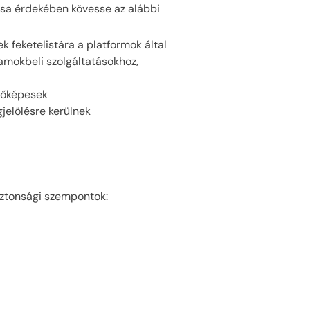
sa érdekében kövesse az alábbi
 feketelistára a platformok által
amokbeli szolgáltatásokhoz,
dőképesek
jelölésre kerülnek
iztonsági szempontok: