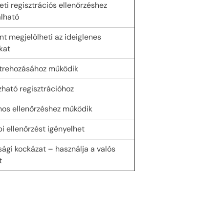
eti regisztrációs ellenőrzéshez
lható
nt megjelölheti az ideiglenes
kat
étrehozásához működik
ható regisztrációhoz
nos ellenőrzéshez működik
i ellenőrzést igényelhet
sági kockázat – használja a valós
t