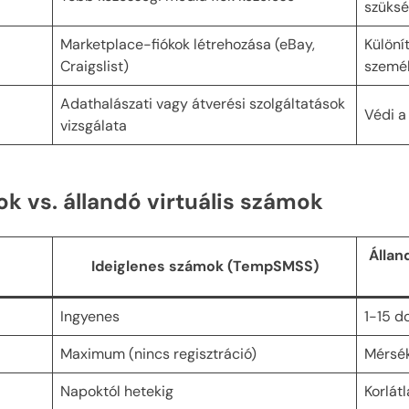
szüks
Marketplace-fiókok létrehozása (eBay,
Különí
Craigslist)
személ
Adathalászati ​​vagy átverési szolgáltatások
Védi a
vizsgálata
k vs. állandó virtuális számok
Állan
Ideiglenes számok (TempSMSS)
Ingyenes
1-15 d
Maximum (nincs regisztráció)
Mérsék
Napoktól hetekig
Korlátl