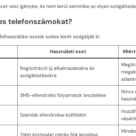
rcet vesz igénybe, és nem kerül semmibe az olyan szolgáltat
nes telefonszámokat?
elhasználási esetek széles körét szolgálják ki:
Használati eset
Miért
Megőrz
Regisztráció új alkalmazásokra és
megak
szolgáltatásokra
adatér
Nincs 
SMS-ellenőrzési folyamatok tesztelése
haszná
Hozzáf
Számlák ellenőrzése külföldön
vásárl
Minden
Több közösségi média fiók kezelése