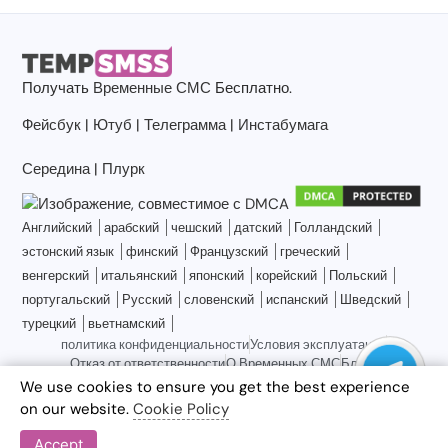
Получать
Временные СМС
Бесплатно.
Фейсбук
|
Ютуб
|
Телеграмма
|
Инстабумага
Середина
|
Плурк
Английский
арабский
чешский
датский
Голландский
эстонский язык
финский
Французский
греческий
венгерский
итальянский
японский
корейский
Польский
португальский
Русский
словенский
испанский
Шведский
турецкий
вьетнамский
политика конфиденциальности
Условия эксплуатации
Отказ от ответственности
О Временных СМС
Блоги
Связаться с нами
Карта сайта
We use cookies to ensure you get the best experience
on our website.
Cookie Policy
Accept
© 2026 Temp SMS, все права защищены.